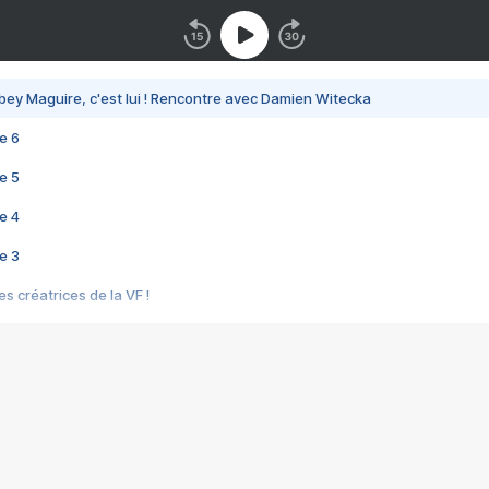
bey Maguire, c'est lui ! Rencontre avec Damien Witecka
e 6
e 5
e 4
e 3
s créatrices de la VF !
e 2
e 1
e Mektoub My Love arrive enfin ! Rencontre avec Shaïn Boumedine et Sal
i : après Toni en famille