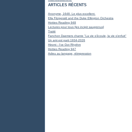
ARTICLES RÉCENTS
Anonyme, 1648. Le plus excellent.
Ella Fitzgerald and the Duke Ellington Orchestra
Hotties Reading 948
Lectures pour tous [les incipit saugrenus]
Traité
Fanchon Daemers chante "La vie s'écoule, la vie s'enfuit"
Un ami est parti 1934-2026
Hiromi - I've Got Rhythm
Hotties Reading 947
Adieu au langage, réimpression