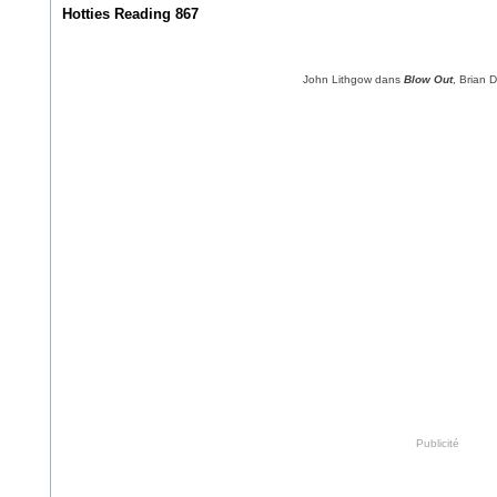
Hotties Reading 867
John Lithgow dans
Blow Out
, Brian 
Publicité