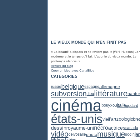
LE VIEUX MONDE QUI N'EN FINIT PAS
« La beauté a disparu et ne revient pas. » [W.H. Hudson] La 
moderne et le temps qu'il fait. L'agonie du vieux monde. Le
printemps silencieux.
Accueil du blog
Créer un blog avec CanalBlog
CATÉGORIES
belgique
allemagne
russie
espagne
littérature
subversion
nante
dieu
cinéma
italie
godard
bouyxou
états-unis
zoologie
vieil'art
bre
dessin
nécro
actrices
royaume-uni
canada
vidéo
musique
ja
photo
delvosalle
godin
hitchcock
chine