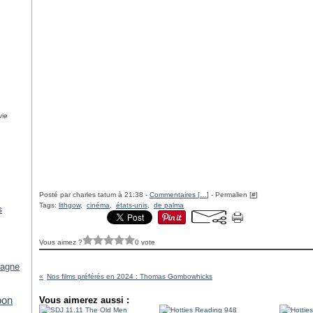
vie
Posté par charles tatum à 21:38 -
Commentaires [
…
]
- Permalien [
#
]
Tags:
lithgow
,
cinéma
,
états-unis
,
de palma
s
Vous aimez ?
0 vote
tagne
Nos films préférés en 2024 : Thomas Gombowhicks
pon
Vous aimerez aussi :