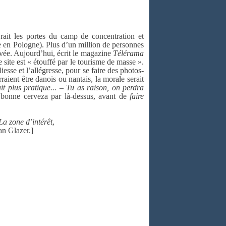
rait les portes du camp de concentration et
e en Pologne). Plus d’un million de personnes
ivée. Aujourd’hui, écrit le magazine
Télérama
site est « étouffé par le tourisme de masse ».
iesse et l’allégresse, pour se faire des photos-
aient être danois ou nantais, la morale serait
ait plus pratique... – Tu as raison, on perdra
e bonne cerveza par là-dessus, avant de
faire
La zone d’intérêt
,
an Glazer.]