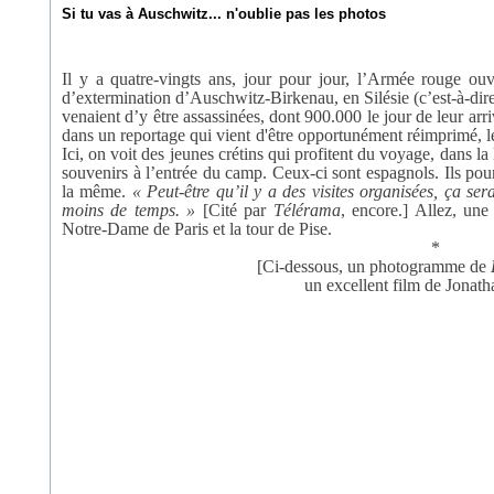
Si tu vas à Auschwitz... n'oublie pas les photos
Il y a quatre-vingts ans, jour pour jour, l’Armée rouge ouv
d’extermination d’Auschwitz-Birkenau, en Silésie (c’est-à-dir
venaient d’y être assassinées, dont 900.000 le jour de leur arr
dans un reportage qui vient d'être opportunément réimprimé, le 
Ici, on voit des jeunes crétins qui profitent du voyage, dans la l
souvenirs à l’entrée du camp. Ceux-ci sont espagnols. Ils pourr
la même.
« Peut-être qu’il y a des visites organisées, ça ser
moins de temps. »
[Cité par
Télérama
, encore.] Allez, un
Notre-Dame de Paris et la tour de Pise.
*
[Ci-dessous, un photogramme de
un excellent film de Jonath