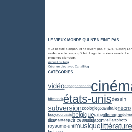
LE VIEUX MONDE QUI N'EN FINIT PAS
« La beauté a disparu et ne revient pas. » [W.H. Hudson] La 
moderne et le temps qu'il fait. L'agonie du vieux monde. Le
printemps silencieux.
Accueil du blog
Créer un blog avec CanalBlog
CATÉGORIES
ciném
vidéo
espagne
canada
états-unis
dessin
hitchcock
subversion
nécro
zoologie
italie
godard
belgique
allemagne
bouyxou
russie
chine
delvo
actrices
japon
vieil'art
photo
nantes
dieu
godin
littérature
musique
royaume-uni
bretagne