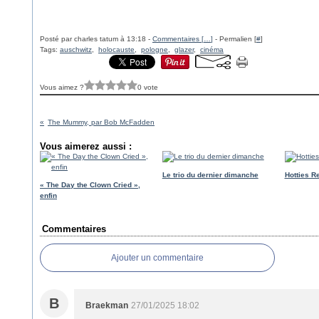
Posté par charles tatum à 13:18 -
Commentaires [
…
]
- Permalien [
#
]
Tags:
auschwitz
,
holocauste
,
pologne
,
glazer
,
cinéma
Vous aimez ?
0 vote
The Mummy, par Bob McFadden
Vous aimerez aussi :
Le trio du dernier dimanche
Hotties R
« The Day the Clown Cried »,
enfin
Commentaires
Ajouter un commentaire
B
Braekman
27/01/2025 18:02