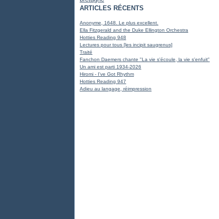
ARTICLES RÉCENTS
Anonyme, 1648. Le plus excellent.
Ella Fitzgerald and the Duke Ellington Orchestra
Hotties Reading 948
Lectures pour tous [les incipit saugrenus]
Traité
Fanchon Daemers chante "La vie s'écoule, la vie s'enfuit"
Un ami est parti 1934-2026
Hiromi - I've Got Rhythm
Hotties Reading 947
Adieu au langage, réimpression