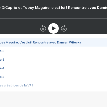
 DiCaprio et Tobey Maguire, c'est lui ! Rencontre avec Dam
bey Maguire, c'est lui ! Rencontre avec Damien Witecka
e 6
e 5
e 4
e 3
s créatrices de la VF !
e 2
e 1