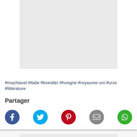
#machiavel
#italie
#koestler
#hongrie
#royaume-uni
#urss
#littérature
Partager