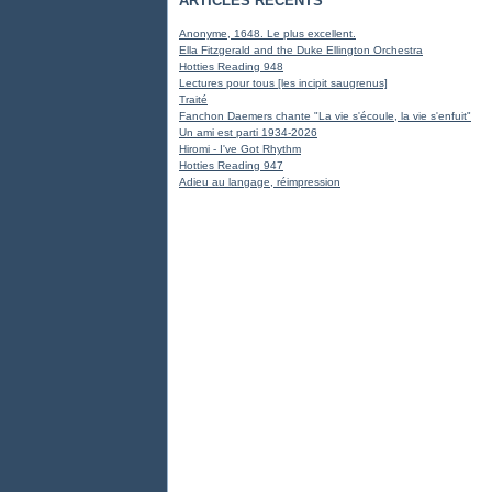
ARTICLES RÉCENTS
Anonyme, 1648. Le plus excellent.
Ella Fitzgerald and the Duke Ellington Orchestra
Hotties Reading 948
Lectures pour tous [les incipit saugrenus]
Traité
Fanchon Daemers chante "La vie s'écoule, la vie s'enfuit"
Un ami est parti 1934-2026
Hiromi - I've Got Rhythm
Hotties Reading 947
Adieu au langage, réimpression