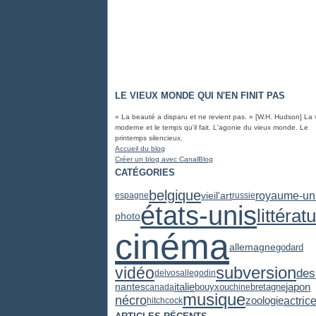
LE VIEUX MONDE QUI N'EN FINIT PAS
« La beauté a disparu et ne revient pas. » [W.H. Hudson] La 
moderne et le temps qu'il fait. L'agonie du vieux monde. Le
printemps silencieux.
Accueil du blog
Créer un blog avec CanalBlog
CATÉGORIES
belgique
royaume-un
vieil'art
espagne
russie
états-unis
littérat
photo
cinéma
allemagne
godard
subversion
vidéo
des
delvosalle
godin
japon
italie
nantes
bretagne
canada
bouyxou
chine
musique
nécro
zoologie
actric
hitchcock