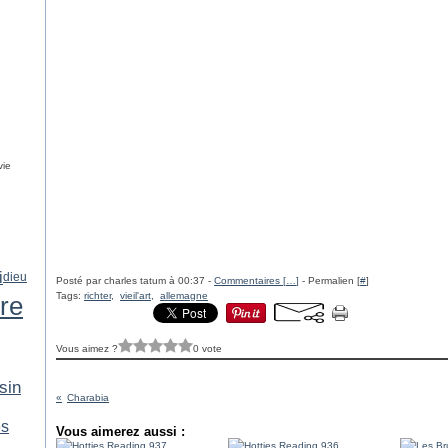
vie
i
dieu
Posté par charles tatum à 00:37 -
Commentaires [
…
]
- Permalien [
#
]
Tags:
richter
,
vieil'art
,
allemagne
ure
Vous aimez ?
0 vote
sin
Charabia
es
Vous aimerez aussi :