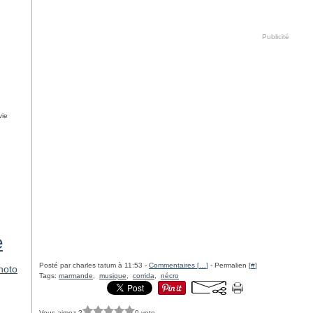
Publicité
vie
e
Posté par charles tatum à 11:53 -
Commentaires [
…
]
- Permalien [
#
]
hoto
Tags:
marmande
,
musique
,
corrida
,
nécro
Vous aimez ?
0 vote