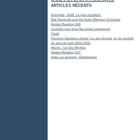
ARTICLES RÉCENTS
Anonyme, 1648. Le plus excellent.
Ella Fitzgerald and the Duke Ellington Orchestra
Hotties Reading 948
Lectures pour tous [les incipit saugrenus]
Traité
Fanchon Daemers chante "La vie s'écoule, la vie s'enfuit"
Un ami est parti 1934-2026
Hiromi - I've Got Rhythm
Hotties Reading 947
Adieu au langage, réimpression