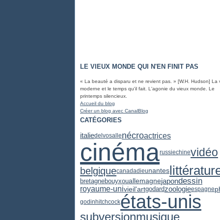
LE VIEUX MONDE QUI N'EN FINIT PAS
« La beauté a disparu et ne revient pas. » [W.H. Hudson] La 
moderne et le temps qu'il fait. L'agonie du vieux monde. Le
printemps silencieux.
Accueil du blog
Créer un blog avec CanalBlog
CATÉGORIES
nécro
actrices
italie
delvosalle
cinéma
vidéo
russie
chine
littératur
belgique
nantes
canada
dieu
dessin
japon
bretagne
allemagne
bouyxou
zoologie
royaume-uni
vieil'art
p
godard
espagne
états-unis
godin
hitchcock
subversion
musique