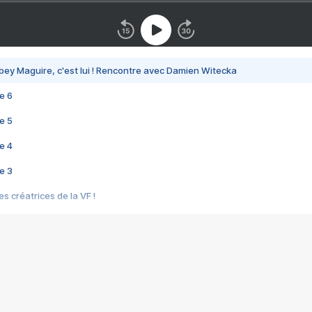
bey Maguire, c'est lui ! Rencontre avec Damien Witecka
e 6
e 5
e 4
e 3
s créatrices de la VF !
e 2
e 1
e Mektoub My Love arrive enfin ! Rencontre avec Shaïn Boumedine et Sal
i : après Toni en famille