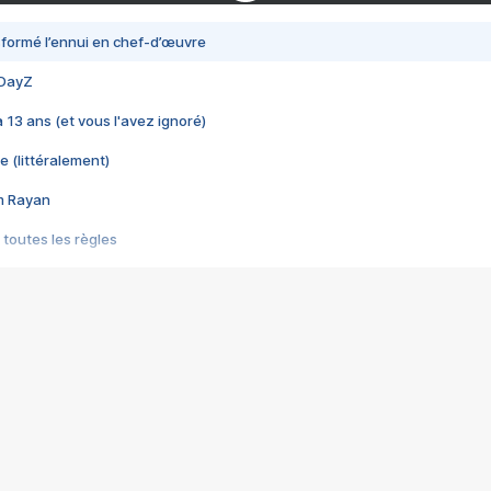
nsformé l’ennui en chef-d’œuvre
 DayZ
 a 13 ans (et vous l'avez ignoré)
e (littéralement)
im Rayan
 toutes les règles
s les jeux vidéo
us choquant de Rockstar ? - Le scandale BULLY
e plus moche de Steam
du RÊVE tourne au CAUCHEMAR
pendant 8 heures
it… à tort