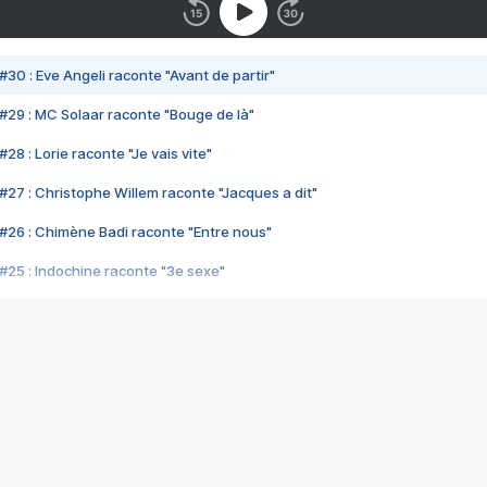
#30 : Eve Angeli raconte "Avant de partir"
#29 : MC Solaar raconte "Bouge de là"
28 : Lorie raconte "Je vais vite"
#27 : Christophe Willem raconte "Jacques a dit"
#26 : Chimène Badi raconte "Entre nous"
#25 : Indochine raconte "3e sexe"
#24 : Zaho raconte "C'est chelou"
#23 : Patrick Bruel raconte "Au café des délices"
#22 : Kyo raconte "Le chemin"
#21 : Nolwenn Leroy raconte "Cassé"
#20 : Patrick Hernandez raconte "Born to be alive"