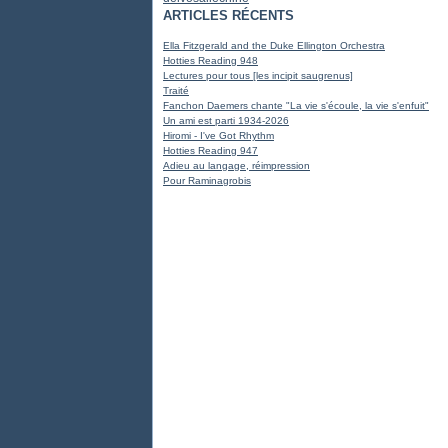
ARTICLES RÉCENTS
Ella Fitzgerald and the Duke Ellington Orchestra
Hotties Reading 948
Lectures pour tous [les incipit saugrenus]
Traité
Fanchon Daemers chante "La vie s'écoule, la vie s'enfuit"
Un ami est parti 1934-2026
Hiromi - I've Got Rhythm
Hotties Reading 947
Adieu au langage, réimpression
Pour Raminagrobis