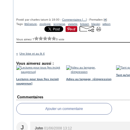
Posté par charles tatum à 18:00 -
Commentaires [
…
]
- Permalien [
#
]
Tags:
littérature
,
zoologie
,
scorsese
,
vialatte
,
brisset
,
blavier
,
wilson
Vous aimez ?
0 vote
Une bise et au lit 4
Vous aimerez aussi :
Tant qu'on
Lectures pour tous [les incipit
Adieu au langage, réimpression
saugrenus]
Commentaires
Ajouter un commentaire
J
John
01/06/2008 13:12