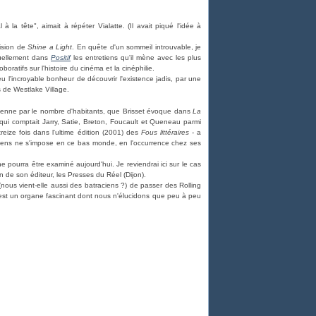
la tête", aimait à répéter Vialatte. (Il avait piqué l'idée à
vision de
Shine a Light
. En quête d'un sommeil introuvable, je
nsuellement dans
Positif
les entretiens qu'il mène avec les plus
ratifs sur l'histoire du cinéma et la cinéphilie.
u l'incroyable bonheur de découvrir l'existence jadis, par une
 de Westlake Village.
yenne par le nombre d'habitants, que Brisset évoque dans
La
 qui comptait Jarry, Satie, Breton, Foucault et Queneau parmi
reize fois dans l'ultime édition (2001) des
Fous littéraires
- a
iens ne s'impose en ce bas monde, en l'occurrence chez ses
pourra être examiné aujourd'hui. Je reviendrai ici sur le cas
n de son éditeur, les Presses du Réel (Dijon).
ous vient-elle aussi des batraciens ?) de passer des Rolling
est un organe fascinant dont nous n'élucidons que peu à peu