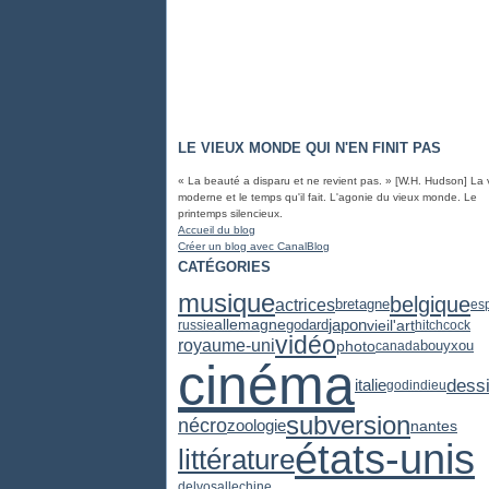
LE VIEUX MONDE QUI N'EN FINIT PAS
« La beauté a disparu et ne revient pas. » [W.H. Hudson] La 
moderne et le temps qu'il fait. L'agonie du vieux monde. Le
printemps silencieux.
Accueil du blog
Créer un blog avec CanalBlog
CATÉGORIES
musique
belgique
actrices
bretagne
es
japon
vieil'art
allemagne
godard
russie
hitchcock
vidéo
royaume-uni
photo
canada
bouyxou
cinéma
dess
italie
godin
dieu
subversion
nécro
zoologie
nantes
états-unis
littérature
delvosalle
chine