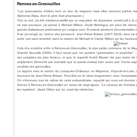
Rennes-en-Grenouilles
"Les associations d'idées sont un don du seigneur mais elles donnent parfois mal à 
Alphonse Allais, dont le père était pharmacien.)
Tout la nuit, j'ai été estraboucarbillé par un trop-plein de dopamine consécutif à la 
ne sais pourquoi, j'ai pensé à Michael Wilson, érudit filmologue (on peut lire me
grands réalisateurs américains) qui cosigna avec Scorsese plusieurs documentaires robo
Puis j'ai songé au "prince des penseurs" Jean-Pierre Brisset (1837-1919), dont j'ai e
autre nuit sans sommeil, dans la maison de Michael et Carole Wilson sur les hauteurs
Cela m'a entraîné enfin à Rennes-en-Grenouilles, la plus petite commune de la Ma
Grande Nouvelle
(1900). Il faut savoir que cet austère "grammairien et prophète" -
ses exégètes les plus fameux, et que le regretté André Blavier cite pas moins de t
amplement démontré par exemple que la parole existait bien avant que l'homo sap
ancêtres les grenouilles.
Le rapport avec le canton de Lassay-les-Châteaux, en Mayenne, Pays-de-la-Loire, ne 
étonnant de Jean-Pierre Brisset. Peut-être en le citant longuement, avec l'autorisatio
On s'étonnera tout de même de cette extraordinaire capacité qui nous est donnée (n
Stones à Rennes-en-Grenouilles en moins de vingt lignes. "Le cerveau de l'homme 
les mystères", disait Céline qui, lui, avait fait médecine.