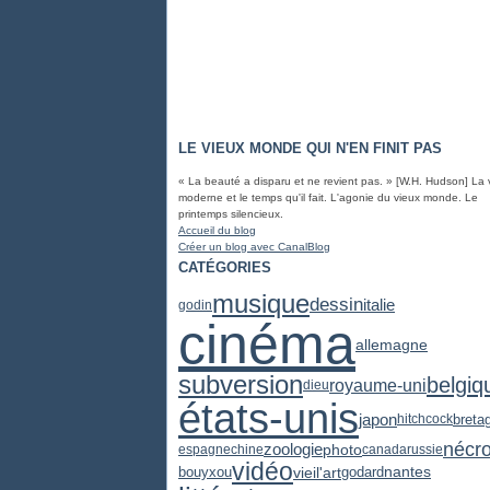
LE VIEUX MONDE QUI N'EN FINIT PAS
« La beauté a disparu et ne revient pas. » [W.H. Hudson] La 
moderne et le temps qu'il fait. L'agonie du vieux monde. Le
printemps silencieux.
Accueil du blog
Créer un blog avec CanalBlog
CATÉGORIES
musique
dessin
italie
godin
cinéma
allemagne
subversion
belgiq
royaume-uni
dieu
états-unis
japon
breta
hitchcock
nécr
zoologie
photo
espagne
chine
canada
russie
vidéo
vieil'art
godard
nantes
bouyxou