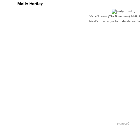
Molly Hartley
Haley Bennett (
The Haunting of Molly 
tête d'affiche du prochain film de Joe D
Publicité