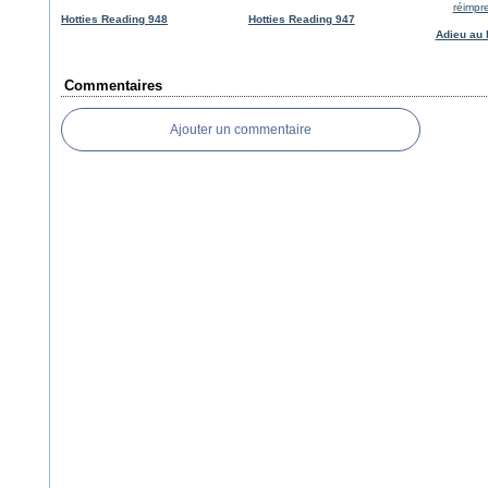
Hotties Reading 948
Hotties Reading 947
Adieu au 
Commentaires
Ajouter un commentaire