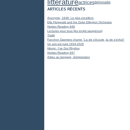
littérature
actrices
delvosalle
ARTICLES RÉCENTS
Anonyme, 1648. Le plus excellent.
Ella Fitzgerald and the Duke Ellington Orchestra
Hotties Reading 948
Lectures pour tous [les incipit saugrenus]
Traité
Fanchon Daemers chante "La vie s'écoule, la vie s'enfuit"
Un ami est parti 1934-2026
Hiromi - I've Got Rhythm
Hotties Reading 947
Adieu au langage, réimpression