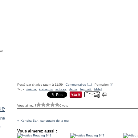
vie
Posté par charles tatum à 11:59 -
Commentaires [
…
]
- Permalien [
#
]
Tags:
cinéma
,
états-unis
,
actrices
,
dante
,
bennett
,
liddell
Vous aimez ?
0 vote
ue
gne
Konpira-San, sanctuaire de la mer
o
Vous aimerez aussi :