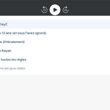
 DayZ
 a 13 ans (et vous l'avez ignoré)
e (littéralement)
im Rayan
 toutes les règles
s les jeux vidéo
us choquant de Rockstar ? - Le scandale BULLY
e plus moche de Steam
du RÊVE tourne au CAUCHEMAR
pendant 8 heures