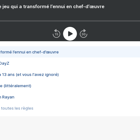
e jeu qui a transformé l’ennui en chef-d’œuvre
nsformé l’ennui en chef-d’œuvre
 DayZ
 a 13 ans (et vous l'avez ignoré)
e (littéralement)
im Rayan
 toutes les règles
s les jeux vidéo
us choquant de Rockstar ? - Le scandale BULLY