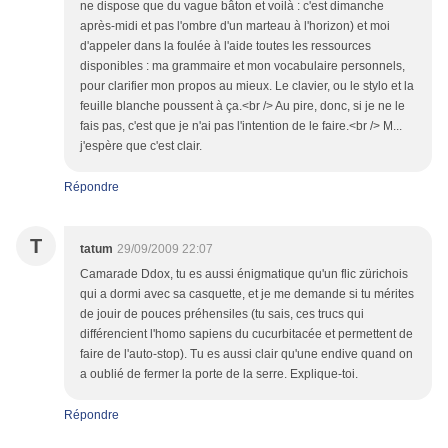
ne dispose que du vague bâton et voilà : c'est dimanche
après-midi et pas l'ombre d'un marteau à l'horizon) et moi
d'appeler dans la foulée à l'aide toutes les ressources
disponibles : ma grammaire et mon vocabulaire personnels,
pour clarifier mon propos au mieux. Le clavier, ou le stylo et la
feuille blanche poussent à ça.<br /> Au pire, donc, si je ne le
fais pas, c'est que je n'ai pas l'intention de le faire.<br /> M...
j'espère que c'est clair.
Répondre
T
tatum
29/09/2009 22:07
Camarade Ddox, tu es aussi énigmatique qu'un flic zürichois
qui a dormi avec sa casquette, et je me demande si tu mérites
de jouir de pouces préhensiles (tu sais, ces trucs qui
différencient l'homo sapiens du cucurbitacée et permettent de
faire de l'auto-stop). Tu es aussi clair qu'une endive quand on
a oublié de fermer la porte de la serre. Explique-toi.
Répondre