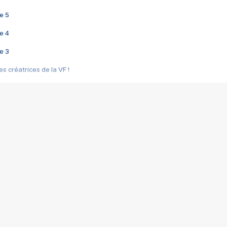
e 5
e 4
e 3
s créatrices de la VF !
e 2
e 1
e Mektoub My Love arrive enfin ! Rencontre avec Shaïn Boumedine et Sal
i : après Toni en famille
elle réalise le bouleversant Dites lui que je l'aime
ais ! Rencontre autour de Vie privée de Rebecca Zlotowski
 de Marguerite, Grave... Rencontre avec Ella Rumpf
 Les Rêveurs, un film intime sur la santé mentale