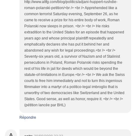
http://www.altfg.com/blog/politics/adjani-huppert-rushdie-
roman-polanski-petition/<br /> <br /> Apprehended like a
common terrorist Saturday evening, September 26, as he
came to receive a prize for his entire body of work, Roman
Polanski now sleeps in prison. <br /> <br /> He risks
extradition to the United States for an episode that happened
years ago and whose principal plaintiff repeatedly and
emphatically declares she has put it behind her and
abandoned any wish for legal proceedings.<br /> <br />
Seventy-six years old, a survivor of Nazism and of Stalinist
persecutions in Poland, Roman Polanski risks spending the
rest of his life in jail for deeds which would be beyond the
statute-of-limitations in Europe.<br /> <br /> We ask the Swiss
courts to free him immediately and not to turn this ingenious
filmmaker into a martyr of a politico-legal imbroglio that is
unworthy of two democracies like Switzerland and the United
States. Good sense, as well as honor, require it. <br /> <br />
(pétition lancée par BHL)
Répondre
A