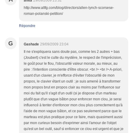
anita
29/09/2009 23:32
http://www.altfg.com/blog/directors/allen-lynch-scorsese-
roman-polanski-petition/
Répondre
G
Gashade
29/09/2009 23:04
Il ne s'expliquera sans doute pas, comme les 2 autres + bas
(Joubert) c'est le culte du mystère, le respect de l'imprécision,
le goût pour le flou, l'obscurité valeur morale, au mieux, au
pire : l'intention consciente d'être obscur. <br /> <br /> A-priori,
usant d'un clavier, je m'efforce d'éviter l'obscurité de mon
propos, le clavier étant un outil : je suis amené à transformer
mon propos brut en propos clair au moins par l'influence sur
moi du fait qu'il s'agit d'un outil (si je dispose d'un marteau
plutôt que d'un vague bâton pour enfoncer mon clou, je serai
influencé à tenter d'enfoncer mon clou plus correctement qu'à
l'aide de mon vague bâton, et ce pas seulement parce que le
marteau est plus pratique pour ce faire, mais quasiment aussi
par mon curieux besoin d'exprimer ainsi l'amour de l'objet
qu'est un bel outil, sauf si enfoncer ce clou est urgent et que je