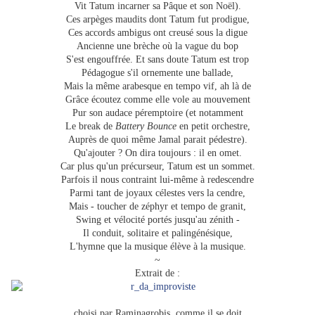
Vit Tatum incarner sa Pâque et son Noël).
Ces arpèges maudits dont Tatum fut prodigue,
Ces accords ambigus ont creusé sous la digue
Ancienne une brèche où la vague du bop
S'est engouffrée. Et sans doute Tatum est trop
Pédagogue s'il ornemente une ballade,
Mais la même arabesque en tempo vif, ah là de
Grâce écoutez comme elle vole au mouvement
Pur son audace péremptoire (et notamment
Le break de
Battery Bounce
en petit orchestre,
Auprès de quoi même Jamal parait pédestre).
Qu'ajouter ? On dira toujours : il en omet.
Car plus qu'un précurseur, Tatum est un sommet.
Parfois il nous contraint lui-même à redescendre
Parmi tant de joyaux célestes vers la cendre,
Mais - toucher de zéphyr et tempo de granit,
Swing et vélocité portés jusqu'au zénith -
Il conduit, solitaire et palingénésique,
L'hymne que la musique élève à la musique.
~
Extrait de :
choisi par Raminagrobis, comme il se doit