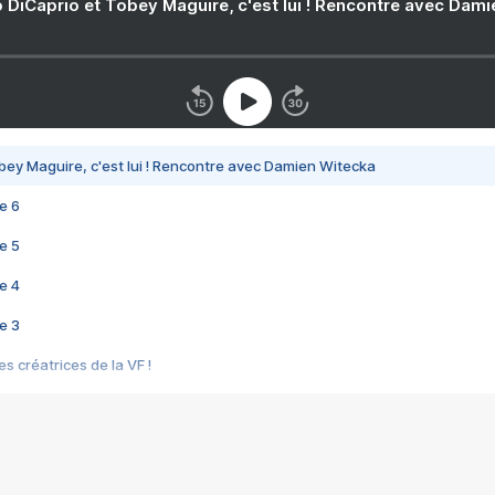
 DiCaprio et Tobey Maguire, c'est lui ! Rencontre avec Dam
bey Maguire, c'est lui ! Rencontre avec Damien Witecka
e 6
e 5
e 4
e 3
s créatrices de la VF !
e 2
e 1
e Mektoub My Love arrive enfin ! Rencontre avec Shaïn Boumedine et Sal