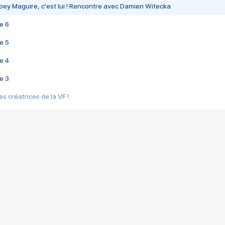
bey Maguire, c'est lui ! Rencontre avec Damien Witecka
e 6
e 5
e 4
e 3
s créatrices de la VF !
e 2
e 1
e Mektoub My Love arrive enfin ! Rencontre avec Shaïn Boumedine et Sal
i : après Toni en famille
elle réalise le bouleversant Dites lui que je l'aime
ais ! Rencontre autour de Vie privée de Rebecca Zlotowski
 de Marguerite, Grave... Rencontre avec Ella Rumpf