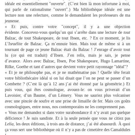
idéale est essentiellement "ouverte".
(C’est bien là mon infortune à moi,
qui parle de rationalisme "ouvert".) Ma bibliothèque idéale est une
lecture non une relecture, comme le demandaient les professeurs de ma
jeunesse.
« Et puis, contre votre "concept", il y a une objection
évidente.
Concevez-vous quelqu’un qui s’arrête dans une lecture de
tout
Balzac, de tout Shakespeare, de tout Ibsen, etc. ? En ce moment, je lis
L’Israélite
de Balzac.
Ça m’ennuie bien.
Mais tout de même si à un
tournant de page ce jeune Balzac était du Balzac ! J’enrage d’avoir tout
lu (ce qui est traduit) d’Ibsen.
J’en relis, mais je sais, je pense
d’avance.
Alors avec Balzac, Ibsen, Poe Shakespeare, Hugo Lamartine,
Rilke, Goethe et tant d’autres que devient votre petit rayonnage "idéal"?
« Et je ne philosophe pas, et je ne mathématise pas ! Quelle tête ferait
votre bibliothécaire idéal si on lui disait que l’on ne peut se passer d’un
Combette ? (C’est là qu’à 12 ans j’ai été étonné par la géométrie.) Et
puis vous, qui êtes cosmologue, avouez-le: on vous priverait d’un
Lavoisier, d’un Baume, d’un Lémery.
Vous ne sauriez plus volcaniser
avec une pincée de soufre et une prise de limaille de fer.
Mais ces goûts
cosmologiques, entre nous, nos contemporains ne les comprennent pas.
«
Vous me demandez si dans votre surabondance il n’y avait pas quelque
déficience ! Je suis sandiste.
Et à la seule pensée que vous ne citiez pas
Lelia
, les deux éditions, à trois ans de distance, j’ai été abasourdi.
À quoi
ça vous sert une bibliothèque où il n’y a pas de cimetière des Camaldules