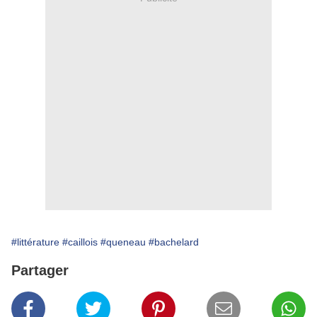
#littérature
#caillois
#queneau
#bachelard
Partager