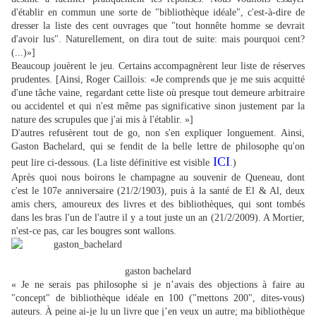
d'établir en commun une sorte de "bibliothèque idéale", c'est-à-dire de
dresser la liste des cent ouvrages que "tout honnête homme se devrait
d'avoir lus". Naturellement, on dira tout de suite: mais pourquoi cent?
(...)»]
Beaucoup jouèrent le jeu. Certains accompagnèrent leur liste de réserves
prudentes. [Ainsi, Roger Caillois: «Je comprends que je me suis acquitté
d'une tâche vaine, regardant cette liste où presque tout demeure arbitraire
ou accidentel et qui n'est même pas significative sinon justement par la
nature des scrupules que j'ai mis à l'établir. »]
D'autres refusèrent tout de go, non s'en expliquer longuement. Ainsi,
Gaston Bachelard, qui se fendit de la belle lettre de philosophe qu'on
ICI
peut lire ci-dessous. (La liste définitive est visible
.)
Après quoi nous boirons le champagne au souvenir de Queneau, dont
c'est le 107e anniversaire (21/2/1903), puis à la santé de El & Al, deux
amis chers, amoureux des livres et des bibliothèques, qui sont tombés
dans les bras l'un de l'autre il y a tout juste un an (21/2/2009). A Mortier,
n'est-ce pas, car les bougres sont wallons.
gaston bachelard
« Je ne serais pas philosophe si je n’avais des objections à faire au
"concept" de bibliothèque idéale en 100 ("mettons 200", dites-vous)
auteurs.
À peine ai-je lu un livre que j’en veux un autre; ma bibliothèque