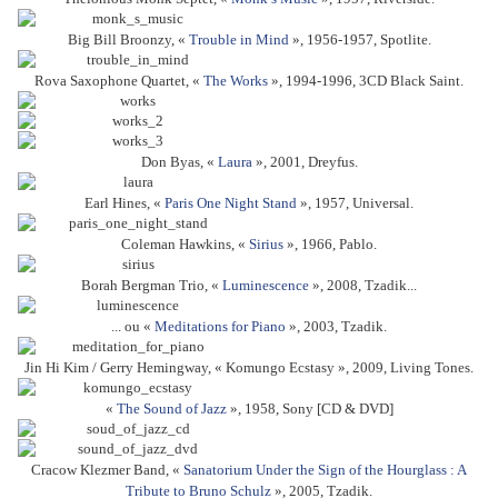
Big Bill Broonzy, «
Trouble in Mind
», 1956-1957, Spotlite.
Rova Saxophone Quartet, «
The Works
», 1994-1996, 3CD Black Saint.
Don Byas, «
Laura
», 2001, Dreyfus.
Earl Hines, «
Paris One Night Stand
», 1957, Universal.
Coleman Hawkins, «
Sirius
», 1966, Pablo.
Borah Bergman Trio, «
Luminescence
», 2008, Tzadik...
... ou «
Meditations for Piano
», 2003, Tzadik.
Jin Hi Kim / Gerry Hemingway, « Komungo Ecstasy », 2009, Living Tones.
«
The Sound of Jazz
», 1958, Sony [CD & DVD]
Cracow Klezmer Band, «
Sanatorium Under the Sign of the Hourglass : A
Tribute to Bruno Schulz
», 2005, Tzadik.