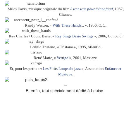
Miles Davis, musique originale du film
Ascenseur pour l’échafaud
, 1957,
Gitanes.
Randy Weston, «
With These Hands...
», 1956, OJC.
Ray Charles / Count Basie, «
Ray Sings Basie Swings
», 2006, Concord.
Lennie Tristano, « Tristano », 1995, Atlantic.
René Marie, «
Vertigo
», 2001, Maxjazz.
Et, pour les petits : «
Les P’tits Loups du jazz
», Association
Enfance et
Musique
.
~
Et enfin, tout spécialement dédié à Louise :