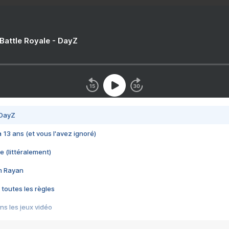
 Battle Royale - DayZ
 DayZ
 a 13 ans (et vous l'avez ignoré)
e (littéralement)
im Rayan
 toutes les règles
s les jeux vidéo
us choquant de Rockstar ? - Le scandale BULLY