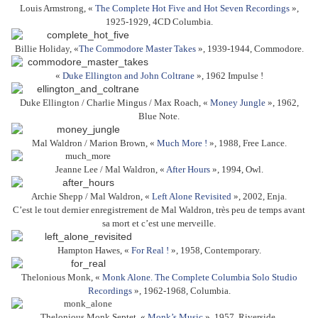
Louis Armstrong, «
The Complete Hot Five and Hot Seven Recordings
»,
1925-1929, 4CD Columbia.
Billie Holiday, «
The Commodore Master Takes
», 1939-1944, Commodore.
«
Duke Ellington and John Coltrane
», 1962 Impulse !
Duke Ellington / Charlie Mingus / Max Roach, «
Money Jungle
», 1962,
Blue Note.
Mal Waldron / Marion Brown, «
Much More !
», 1988, Free Lance.
Jeanne Lee / Mal Waldron, «
After Hours
», 1994, Owl.
Archie Shepp / Mal Waldron, «
Left Alone Revisited
», 2002, Enja.
C’est le tout dernier enregistrement de Mal Waldron, très peu de temps avant
sa mort et c’est une merveille.
Hampton Hawes, «
For Real !
», 1958, Contemporary.
Thelonious Monk, «
Monk Alone. The Complete Columbia Solo Studio
Recordings
», 1962-1968, Columbia.
Thelonious Monk Septet, «
Monk’s Music
», 1957, Riverside.