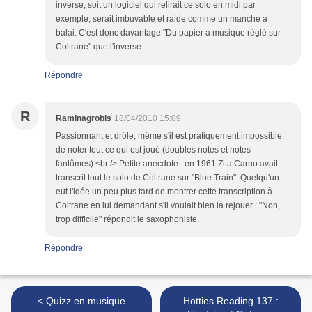
inverse, soit un logiciel qui relirait ce solo en midi par
exemple, serait imbuvable et raide comme un manche à
balai. C'est donc davantage "Du papier à musique réglé sur
Coltrane" que l'inverse.
Répondre
R
Raminagrobis
18/04/2010 15:09
Passionnant et drôle, même s'il est pratiquement impossible
de noter tout ce qui est joué (doubles notes et notes
fantômes).<br /> Petite anecdote : en 1961 Zita Carno avait
transcrit tout le solo de Coltrane sur "Blue Train". Quelqu'un
eut l'idée un peu plus tard de montrer cette transcription à
Coltrane en lui demandant s'il voulait bien la rejouer : "Non,
trop difficile" répondit le saxophoniste.
Répondre
< Quizz en musique
Hotties Reading 137 :