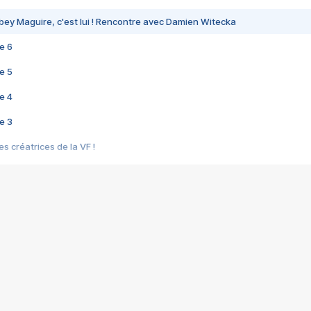
bey Maguire, c'est lui ! Rencontre avec Damien Witecka
e 6
e 5
e 4
e 3
s créatrices de la VF !
e 2
e 1
e Mektoub My Love arrive enfin ! Rencontre avec Shaïn Boumedine et Sal
i : après Toni en famille
elle réalise le bouleversant Dites lui que je l'aime
ais ! Rencontre autour de Vie privée de Rebecca Zlotowski