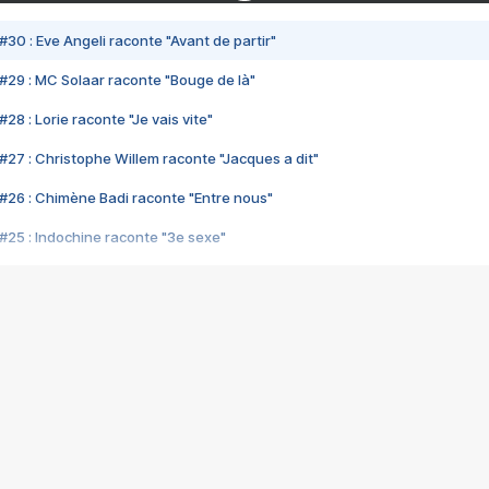
#30 : Eve Angeli raconte "Avant de partir"
#29 : MC Solaar raconte "Bouge de là"
28 : Lorie raconte "Je vais vite"
#27 : Christophe Willem raconte "Jacques a dit"
#26 : Chimène Badi raconte "Entre nous"
#25 : Indochine raconte "3e sexe"
#24 : Zaho raconte "C'est chelou"
#23 : Patrick Bruel raconte "Au café des délices"
#22 : Kyo raconte "Le chemin"
#21 : Nolwenn Leroy raconte "Cassé"
#20 : Patrick Hernandez raconte "Born to be alive"
#19 : Lorie raconte "Près de moi"