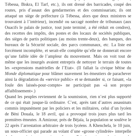
Tébessa, Biskra, El Tarf, etc.), ils ont dressé des barricades, coupé des
routes, pris d’assaut des gendarmeries et des commissariats; ils ont
attaqué un siège de préfecture (à Tébessa, alors que deux ministres se
trouvaient à l’intérieur), incendié ou saccagé nombre de tribunaux (aux
Ouacifs le palais de justice, tout juste terminé, a été réduit en cendres),
des recettes des impôts, des postes et des locaux de sociétés publiques,
des sièges de partis politiques (au moins trente-deux), des banques, des
bureaux de la Sécurité sociale, des parcs communaux, etc. La liste est
forcément incomplète, et serait-elle complète qu’elle ne donnerait encore
qu’une faible idée de l’ampleur du mouvement. Mais on voit tout de
même que les insurgés avaient entrepris de nettoyer le terrain de toutes
les «expressions matérielles de l’Etat». (Il fallait la civique bêtise du
Monde
diplomatique
pour blâmer suavement les émeutiers de parachever
ainsi la dégradation du «service public» et se demander si, ce faisant, «la
foule des laissés-pour-compte» ne participait pas «à son propre
affaiblissement».)
Quand les peuples reviennent de la soumission, rien n’est plus supporté
de ce qui était jusque-là ordinaire. C’est, après tant d’autres assassinats
commis impunément par les policiers et les militaires, celui d’un lycéen
de Béni Douala, le 18 avril, qui a provoqué trois jours plus tard les
premières émeutes. A Amizour, près de Béjaïa, la population se soulève le
22 après l’arrestation arbitraire de trois lycéens. A Khenchela, le 10 juin,
un sous-officier qui parade au volant d’une «grosse cylindrée» interpelle