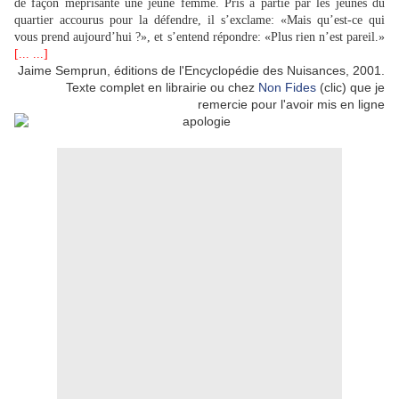
de façon méprisante une jeune femme. Pris à partie par les jeunes du
quartier accourus pour la défendre, il s’exclame: «Mais qu’est-ce qui
vous prend aujourd’hui ?», et s’entend répondre: «Plus rien n’est pareil.»
[... ...]
Jaime Semprun, éditions de l'Encyclopédie des Nuisances, 2001.
Texte complet en librairie ou chez
Non Fides
(clic) que je
remercie pour l'avoir mis en ligne