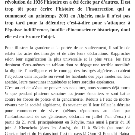
révolution de 1936 l’histoire en a été écrite par d’autres. Il est
trop tôt pour écrire l’histoire de l’insurrection qui a
commencé au printemps 2001 en Algérie, mais il n’est pas
trop tard pour la défendre; c’est-à-dire pour s’attaquer à
l’épaisse indifférence, bouffie d’inconscience historique, dont
elle est en France l’objet.
Pour illustrer la grandeur et la portée de ce soulèvement, il suffira de
relater les actes des insurgés et de citer leurs déclarations. Rapprochés
selon leur signification la plus universelle et la plus vraie, les faits
dessinent d’eux-mêmes un tableau dont se dégage une terrible moralité:
la dignité, l’intelligence et le courage des insurgés algériens accablent
l’abjection dans laquelle survivent les habitants des pays modernes, leur
apathie, leurs mesquines inquiétudes et leurs sordides espérances.
C’est au cri de «Vous ne pouvez pas nous tuer, nous sommes déjà morts
!» que pendant plusieurs semaines les jeunes émeutiers se sont battus
contre les forces de police et la gendarmerie. Réduits à l’état de morts-
vivants par la société algérienne, ils savaient qu’il leur fallait la détruire
pour commencer de vivre. («Nous répondrons au néant par
l’anéantissement de ses géniteurs», déclarait en juillet l’un d’eux.) à
partir du 21 avril, principalement en Kabylie, mais aussi à partir du 10
juin à Khenchela (dans les Aurès), du 11 à Skikda (au nord de
Constantine) et du 16 dans tout l’est du pays (à Oum El Bouaghi, Batna,