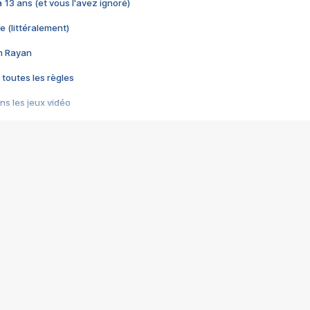
 a 13 ans (et vous l'avez ignoré)
e (littéralement)
im Rayan
 toutes les règles
s les jeux vidéo
us choquant de Rockstar ? - Le scandale BULLY
e plus moche de Steam
du RÊVE tourne au CAUCHEMAR
pendant 8 heures
it… à tort
umiliés par un jeu vidéo
ire - Final Fantasy 8
ti un empire - Age of Empires