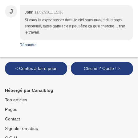
J
John
11/02/2011 15:36
Si vous le voyez passer dans le ciel sans nuage d'un pays
ensoleillé, faites gaffe ! c'est peut-être ça qu'il cherche… finir
le travail.
Répondre
< Contes à faire peur
Chiche ? Ouste ! >
Hébergé par Canalblog
Top articles
Pages
Contact
Signaler un abus