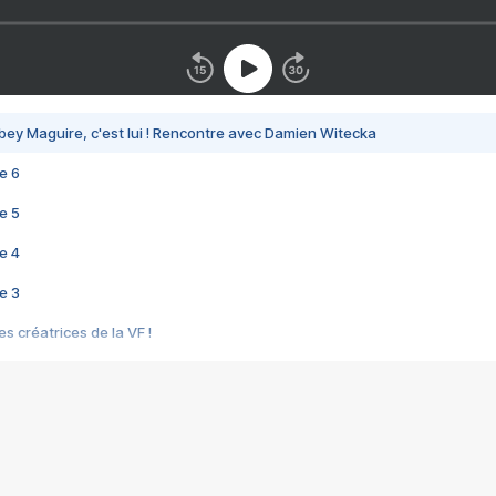
bey Maguire, c'est lui ! Rencontre avec Damien Witecka
e 6
e 5
e 4
e 3
s créatrices de la VF !
e 2
e 1
e Mektoub My Love arrive enfin ! Rencontre avec Shaïn Boumedine et Sal
i : après Toni en famille