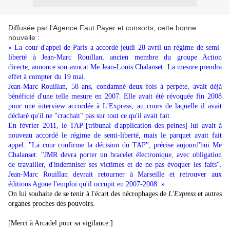
Diffusée par l'Agence Faut Payer et consorts, cette bonne
nouvelle :
« La cour d'appel de Paris a accordé jeudi 28 avril un régime de semi-
liberté à Jean-Marc Rouillan, ancien membre du groupe Action
directe, annonce son avocat Me Jean-Louis Chalanset. La mesure prendra
effet à compter du 19 mai.
Jean-Marc Rouillan, 58 ans, condamné deux fois à perpète, avait déjà
bénéficié d'une telle mesure en 2007. Elle avait été révoquée fin 2008
pour une interview accordée à L'Express, au cours de laquelle il avait
déclaré qu'il ne "crachait" pas sur tout ce qu'il avait fait.
En février 2011, le TAP [tribunal d'application des peines] lui avait à
nouveau accordé le régime de semi-liberté, mais le parquet avait fait
appel. "La cour confirme la décision du TAP", précise aujourd'hui Me
Chalanset. "JMR devra porter un bracelet électronique, avec obligation
de travailler, d'indemniser ses victimes et de ne pas évoquer les faits".
Jean-Marc Rouillan devrait retourner à Marseille et retrouver aux
éditions Agone l'emploi qu'il occupit en 2007-2008. »
On lui souhaite de se tenir à l'écart des nécrophages de
L'Express
et autres
organes proches des pouvoirs.
[Merci à Arcadel pour sa vigilance.]