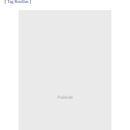
[
Tag Rouillan
]
Publicité