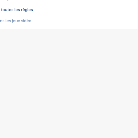
 toutes les règles
s les jeux vidéo
us choquant de Rockstar ? - Le scandale BULLY
e plus moche de Steam
du RÊVE tourne au CAUCHEMAR
pendant 8 heures
it… à tort
umiliés par un jeu vidéo
ire - Final Fantasy 8
ti un empire - Age of Empires
story DOFUS
tard, il crée l'un des pires jeux de tous les temps, MindsEye.