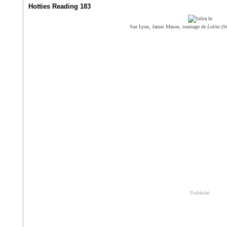
Hotties Reading 183
Sue Lyon, James Mason, tournage de
Lolita
(S
Publicité