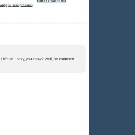
Hotties Reading 945
langage, réimpression
.. He's so... sexy, you know? Well, I'm confused...