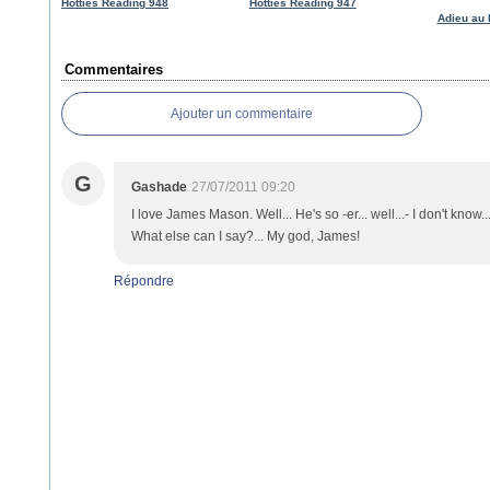
Hotties Reading 948
Hotties Reading 947
Adieu au 
Commentaires
Ajouter un commentaire
G
Gashade
27/07/2011 09:20
I love James Mason. Well... He's so -er... well...- I don't know.
What else can I say?... My god, James!
Répondre