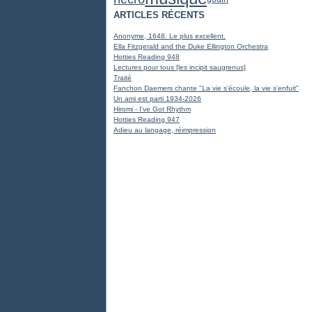
ARTICLES RÉCENTS
Anonyme, 1648. Le plus excellent.
Ella Fitzgerald and the Duke Ellington Orchestra
Hotties Reading 948
Lectures pour tous [les incipit saugrenus]
Traité
Fanchon Daemers chante "La vie s'écoule, la vie s'enfuit"
Un ami est parti 1934-2026
Hiromi - I've Got Rhythm
Hotties Reading 947
Adieu au langage, réimpression