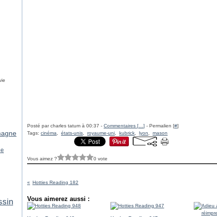
vie
Posté par charles tatum à 00:37 -
Commentaires [
…
]
- Permalien [
#
]
magne
Tags:
cinéma
,
états-unis
,
royaume-uni
,
kubrick
,
lyon
,
mason
ne
Vous aimez ?
0 vote
Hotties Reading 182
Vous aimerez aussi :
ssin