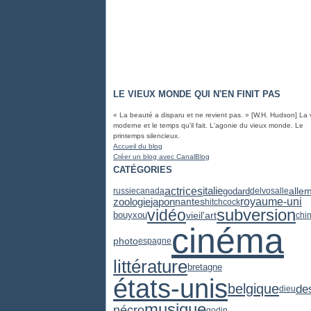
LE VIEUX MONDE QUI N'EN FINIT PAS
« La beauté a disparu et ne revient pas. » [W.H. Hudson] La 
moderne et le temps qu'il fait. L'agonie du vieux monde. Le
printemps silencieux.
Accueil du blog
Créer un blog avec CanalBlog
CATÉGORIES
actrices
italie
godard
alle
russie
canada
delvosalle
zoologie
japon
royaume-uni
nantes
hitchcock
subversion
vidéo
vieil'art
bouyxou
chi
cinéma
photo
espagne
littérature
bretagne
états-unis
belgique
de
dieu
musique
nécro
godin