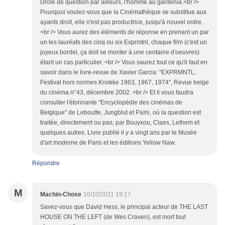
Drôle de question par ailleurs, l'homme au gardénia.<br />
Pourquoi voulez-vous que la Cinémathèque se substitue aux
ayants droit, elle n'est pas productrice, jusqu'à nouvel ordre.
<br /> Vous aurez des éléments de réponse en prenant un par
un les lauréats des cinq ou six Exprmtnl, chaque film (c'est un
joyeux bordel, ça doit se monter à une centaine d'oeuvres)
étant un cas particulier. <br /> Vous saurez tout ce qu'il faut en
savoir dans le livre-revue de Xavier Garcia: "EXPRMNTL,
Festival hors normes Knokke 1963, 1967, 1974", Revue belge
du cinéma n°43, décembre 2002. <br /> Et il vous faudra
consulter l'étonnante "Encyclopédie des cinémas de
Belgique" de Leboutte, Jungblut et Païni, où la question est
traitée, directement ou pas, par Bouyxou, Claes, Lethem et
quelques autres. Livre publié il y a vingt ans par le Musée
d'art moderne de Paris et les éditions Yellow Naw.
Répondre
M
Machin-Chose
10/10/2011 19:17
Savez-vous que David Hess, le principal acteur de THE LAST
HOUSE ON THE LEFT (de Wes Craven), est mort tout