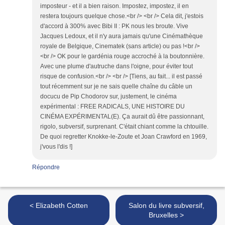
imposteur - et il a bien raison. Impostez, impostez, il en
restera toujours quelque chose.<br /> <br /> Cela dit, j'estois
d'accord à 300% avec Bibi II : PK nous les broute. Vive
Jacques Ledoux, et il n'y aura jamais qu'une Cinémathèque
royale de Belgique, Cinematek (sans article) ou pas !<br />
<br /> OK pour le gardénia rouge accroché à la boutonnière.
Avec une plume d'autruche dans l'oigne, pour éviter tout
risque de confusion.<br /> <br /> [Tiens, au fait... il est passé
tout récemment sur je ne sais quelle chaîne du câble un
docucu de Pip Chodorov sur, justement, le cinéma
expérimental : FREE RADICALS, UNE HISTOIRE DU
CINÉMA EXPÉRIMENTAL(E). Ça aurait dû être passionnant,
rigolo, subversif, surprenant. C'était chiant comme la chtouille.
De quoi regretter Knokke-le-Zoute et Joan Crawford en 1969,
j'vous l'dis !]
Répondre
< Elizabeth Cotten
Salon du livre subversif,
Bruxelles >