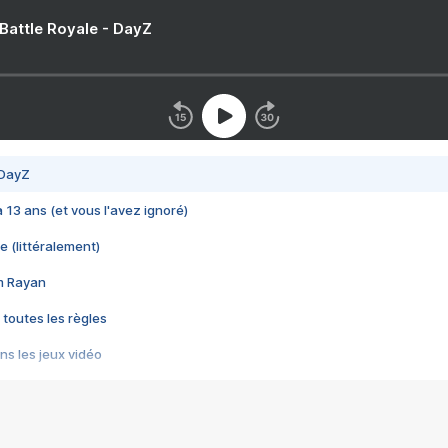
 Battle Royale - DayZ
 DayZ
 a 13 ans (et vous l'avez ignoré)
e (littéralement)
im Rayan
 toutes les règles
s les jeux vidéo
us choquant de Rockstar ? - Le scandale BULLY
e plus moche de Steam