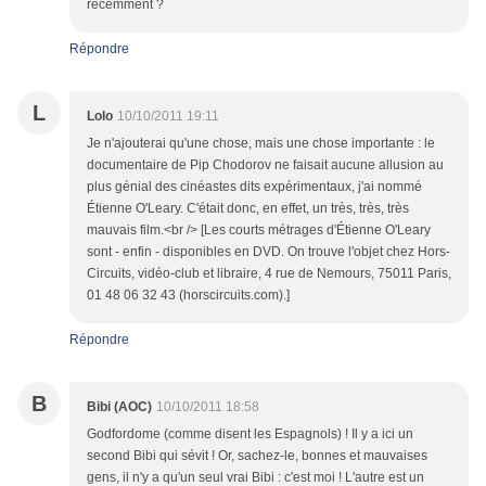
récemment ?
Répondre
L
Lolo
10/10/2011 19:11
Je n'ajouterai qu'une chose, mais une chose importante : le
documentaire de Pip Chodorov ne faisait aucune allusion au
plus génial des cinéastes dits expérimentaux, j'ai nommé
Étienne O'Leary. C'était donc, en effet, un très, très, très
mauvais film.<br /> [Les courts métrages d'Étienne O'Leary
sont - enfin - disponibles en DVD. On trouve l'objet chez Hors-
Circuits, vidéo-club et libraire, 4 rue de Nemours, 75011 Paris,
01 48 06 32 43 (horscircuits.com).]
Répondre
B
Bibi (AOC)
10/10/2011 18:58
Godfordome (comme disent les Espagnols) ! Il y a ici un
second Bibi qui sévit ! Or, sachez-le, bonnes et mauvaises
gens, il n'y a qu'un seul vrai Bibi : c'est moi ! L'autre est un