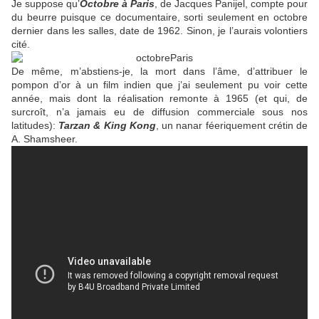
Je suppose qu’
Octobre à Paris
, de Jacques Panijel, compte pour
du beurre puisque ce documentaire, sorti seulement en octobre
dernier dans les salles, date de 1962. Sinon, je l’aurais volontiers
cité.
De même, m’abstiens-je, la mort dans l’âme, d’attribuer le
pompon d’or à un film indien que j’ai seulement pu voir cette
année, mais dont la réalisation remonte à 1965 (et qui, de
surcroît, n’a jamais eu de diffusion commerciale sous nos
latitudes):
Tarzan & King Kong
, un nanar féeriquement crétin de
A. Shamsheer.