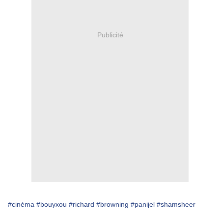
Publicité
#cinéma
#bouyxou
#richard
#browning
#panijel
#shamsheer