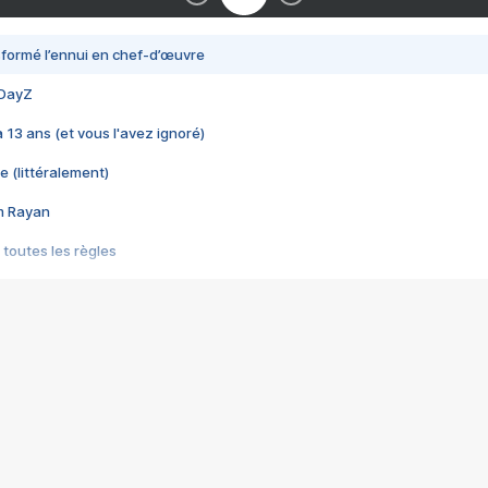
nsformé l’ennui en chef-d’œuvre
 DayZ
 a 13 ans (et vous l'avez ignoré)
e (littéralement)
im Rayan
 toutes les règles
s les jeux vidéo
us choquant de Rockstar ? - Le scandale BULLY
e plus moche de Steam
du RÊVE tourne au CAUCHEMAR
pendant 8 heures
it… à tort