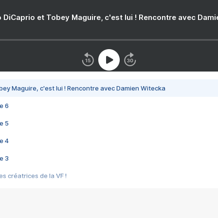
 DiCaprio et Tobey Maguire, c'est lui ! Rencontre avec Dam
bey Maguire, c'est lui ! Rencontre avec Damien Witecka
e 6
e 5
e 4
e 3
s créatrices de la VF !
e 2
e 1