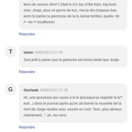
tiens de source sûre! C'était le nr1 top of the tops, big boss
man, Jorge, pour ce genre de truc, moi je dis chapeau bas,
alors tu parles la gonzesse de la tv, laisse tomber, quelle <br
/> <br /> bouffonne!
Répondre
T
tatum
28/06/2012 07:43
Suis prêt à parier que la greluche est moins belle que Jorge.
Répondre
G
Gashade
28/06/2012 07:39
eh, une gonzesse qui cause à la tv (pourquoi je regarde la tv?
euh...) dans le journal après qu'on ait donné la nouvelle de la
mort de Jorge relatée avec sourire en coin: "bon, plus sérieux,
maintenant...", ah, les cons
Répondre