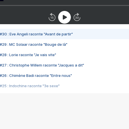
#30 : Eve Angeli raconte "Avant de partir"
#29 : MC Solaar raconte "Bouge de là"
28 : Lorie raconte "Je vais vite"
#27 : Christophe Willem raconte "Jacques a dit"
#26 : Chimène Badi raconte "Entre nous"
#25 : Indochine raconte "3e sexe"
#24 : Zaho raconte "C'est chelou"
#23 : Patrick Bruel raconte "Au café des délices"
#22 : Kyo raconte "Le chemin"
#21 : Nolwenn Leroy raconte "Cassé"