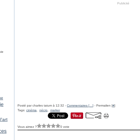
Publicité
vie
ne
ie
Posté par charles tatum à 12:32 -
Commentaires [
…
]
- Permalien [
#
]
Tags:
cinéma
,
nécro
,
marker
l'art
Vous aimez ?
0 vote
ices