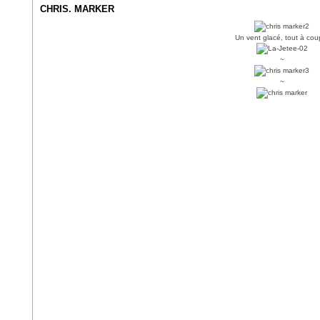
CHRIS. MARKER
Un vent glacé, tout à coup
~
~