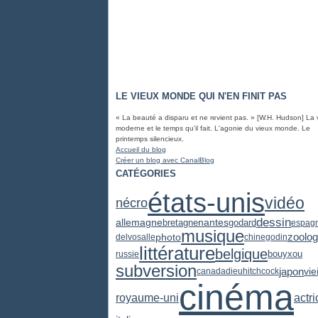
LE VIEUX MONDE QUI N'EN FINIT PAS
« La beauté a disparu et ne revient pas. » [W.H. Hudson] La 
moderne et le temps qu'il fait. L'agonie du vieux monde. Le
printemps silencieux.
Accueil du blog
Créer un blog avec CanalBlog
CATÉGORIES
états-unis
vidéo
nécro
dessin
allemagne
bretagne
nantes
godard
espag
musique
zoolog
photo
delvosalle
chine
godin
littérature
belgique
russie
bouyxou
subversion
japon
viei
canada
dieu
hitchcock
cinéma
actr
royaume-uni