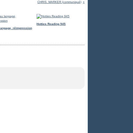
CHRIS. MARKER (communiqué)
Hotties Reading 945
langage, réimpression