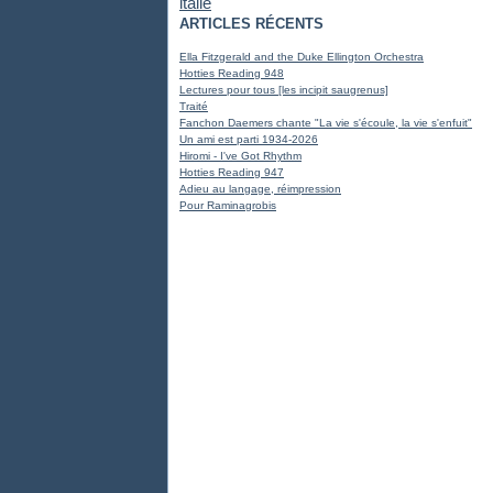
italie
ARTICLES RÉCENTS
Ella Fitzgerald and the Duke Ellington Orchestra
Hotties Reading 948
Lectures pour tous [les incipit saugrenus]
Traité
Fanchon Daemers chante "La vie s'écoule, la vie s'enfuit"
Un ami est parti 1934-2026
Hiromi - I've Got Rhythm
Hotties Reading 947
Adieu au langage, réimpression
Pour Raminagrobis