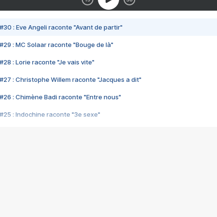
#30 : Eve Angeli raconte "Avant de partir"
#29 : MC Solaar raconte "Bouge de là"
28 : Lorie raconte "Je vais vite"
#27 : Christophe Willem raconte "Jacques a dit"
#26 : Chimène Badi raconte "Entre nous"
#25 : Indochine raconte "3e sexe"
#24 : Zaho raconte "C'est chelou"
#23 : Patrick Bruel raconte "Au café des délices"
#22 : Kyo raconte "Le chemin"
#21 : Nolwenn Leroy raconte "Cassé"
#20 : Patrick Hernandez raconte "Born to be alive"