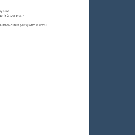
sy Riot.
tenir à tout prix. »
un hebdo culturo pour quadras et demi.]