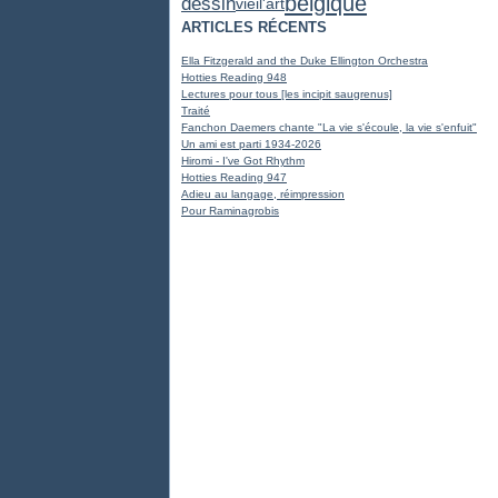
belgique
dessin
vieil'art
ARTICLES RÉCENTS
Ella Fitzgerald and the Duke Ellington Orchestra
Hotties Reading 948
Lectures pour tous [les incipit saugrenus]
Traité
Fanchon Daemers chante "La vie s'écoule, la vie s'enfuit"
Un ami est parti 1934-2026
Hiromi - I've Got Rhythm
Hotties Reading 947
Adieu au langage, réimpression
Pour Raminagrobis