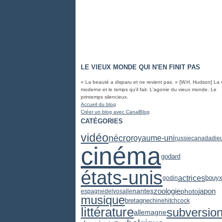
LE VIEUX MONDE QUI N'EN FINIT PAS
« La beauté a disparu et ne revient pas. » [W.H. Hudson] La 
moderne et le temps qu'il fait. L'agonie du vieux monde. Le
printemps silencieux.
Accueil du blog
Créer un blog avec CanalBlog
CATÉGORIES
vidéo
nécro
royaume-uni
russie
canada
die
cinéma
godard
états-unis
actrices
godin
bouy
zoologie
japon
photo
nantes
espagne
delvosalle
musique
bretagne
chine
hitchcock
littérature
subversio
allemagne