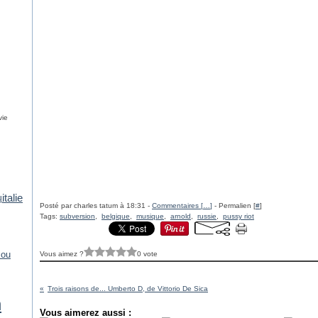
vie
italie
u
Posté par charles tatum à 18:31 -
Commentaires [
…
]
- Permalien [
#
]
Tags:
subversion
,
belgique
,
musique
,
arnold
,
russie
,
pussy riot
Vous aimez ?
0 vote
xou
Trois raisons de... Umberto D, de Vittorio De Sica
n
Vous aimerez aussi :