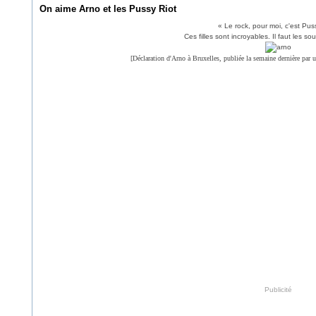
On aime Arno et les Pussy Riot
« Le rock, pour moi, c'est Pus
Ces filles sont incroyables. Il faut les sou
[Déclaration d'Arno à Bruxelles, publiée la semaine dernière par 
Publicité