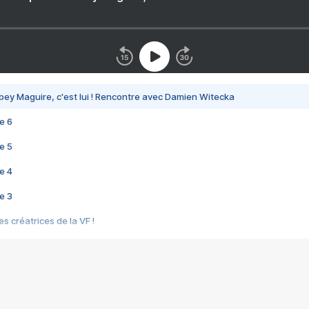
bey Maguire, c'est lui ! Rencontre avec Damien Witecka
e 6
e 5
e 4
e 3
s créatrices de la VF !
e 2
e 1
e Mektoub My Love arrive enfin ! Rencontre avec Shaïn Boumedine et Sal