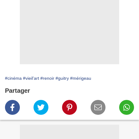
#cinéma
#vieil'art
#renoir
#guitry
#mérigeau
Partager