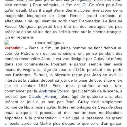
bien entendu.) Pour mémoire, le film est
ICI
. Ce n'est peut-être
qu'un détail. Mais il s'agit d'une des multiples révélations de la
magistrale biographie de Jean Renoir, grand cinéaste et
affabulateur né, qui vient de sortir chez Flammarion. Le livre de
Pascal Mérigeau pourrait bien être un des ouvrages les plus
précieux qu'on ait lus depuis belle lurette sur le cinéma français.
On en reparlera.
Verbatim
: « Dans le film, un jeune homme se tient debout au
côté du Patron, en qui les renoiriens ont pensé pendant des
années reconnaître Jean, il est vrai désigné par Guitry lui-même
dans son commentaire. Pourtant le garçon semble bien avoir
moins de vingt ans, l’âge de Jean en 1915, pourtant il ne porte
pas l’uniforme. Surtout, la blessure reçue par Jean en avril lui
interdisait la station debout au jour de la prise de vue, situé entre
juin et octobre 1915. Enfin, mais peut-être aurait-il fallu
commencer par là,
Ambroise Vollard
, qui fut témoin de la scène, a
précisé que
Claude [Renoir]
, alors âgé de quatorze ans, était
présent ce jour-là, et non pas Jean. Guitry s’est simplement
trompé de fils, à moins qu’au fil des remontages de
Ceux de chez
nous
auxquels il procéda et des nombreuses modifications
apportées à la présentation il n’ait jugé la présence du grand
cinéaste après du Maitre plus éloquente que celle d’un garçon