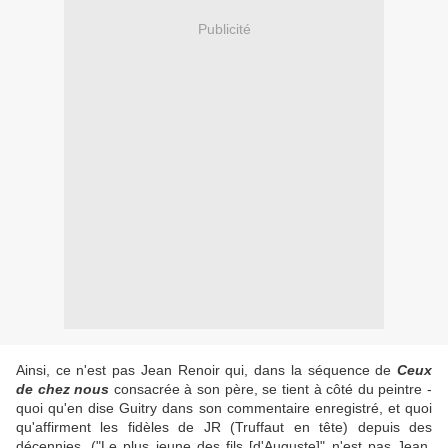
Publicité
Ainsi, ce n'est pas Jean Renoir qui, dans la séquence de
Ceux
de chez nous
consacrée à son père, se tient à côté du peintre -
quoi qu'en dise Guitry dans son commentaire enregistré, et quoi
qu'affirment les fidèles de JR (Truffaut en tête) depuis des
décennies. ("Le plus jeune des fils [d'Auguste]" n'est pas Jean,