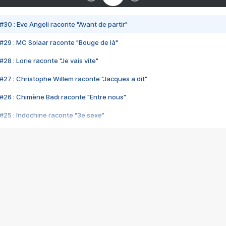
#30 : Eve Angeli raconte "Avant de partir"
#29 : MC Solaar raconte "Bouge de là"
28 : Lorie raconte "Je vais vite"
#27 : Christophe Willem raconte "Jacques a dit"
#26 : Chimène Badi raconte "Entre nous"
#25 : Indochine raconte "3e sexe"
#24 : Zaho raconte "C'est chelou"
#23 : Patrick Bruel raconte "Au café des délices"
#22 : Kyo raconte "Le chemin"
#21 : Nolwenn Leroy raconte "Cassé"
#20 : Patrick Hernandez raconte "Born to be alive"
#19 : Lorie raconte "Près de moi"