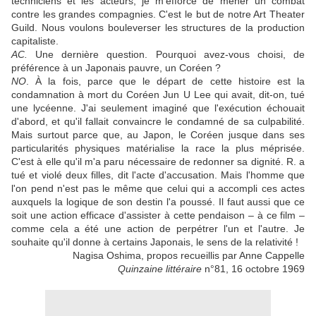
techniciens et les acteurs, je m'efforce de mener un combat
contre les grandes compagnies. C'est le but de notre Art Theater
Guild. Nous voulons bouleverser les structures de la production
capitaliste.
AC.
Une dernière question. Pourquoi avez‑vous choisi, de
préférence à un Japonais pauvre, un Coréen ?
NO
. À la fois, parce que le départ de cette histoire est la
condamnation à mort du Coréen Jun U Lee qui avait, dit‑on, tué
une lycéenne. J'ai seulement imaginé que l'exécution échouait
d'abord, et qu'il fallait convaincre le condamné de sa culpabilité.
Mais surtout parce que, au Japon, le Coréen jusque dans ses
particularités physiques matérialise la race la plus méprisée.
C'est à elle qu'il m'a paru nécessaire de redonner sa dignité. R. a
tué et violé deux filles, dit l'acte d'accusation. Mais l'homme que
l'on pend n'est pas le même que celui qui a accompli ces actes
auxquels la logique de son destin l'a poussé. Il faut aussi que ce
soit une action efficace d'assister à cette pendaison – à ce film –
comme cela a été une action de perpétrer l'un et l'autre. Je
souhaite qu'il donne à certains Japonais, le sens de la relativité !
Nagisa Oshima, propos recueillis par Anne Cappelle
Quinzaine littéraire
n°81, 16 octobre 1969