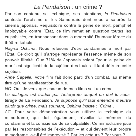
~
La Pendaison
: un crime ?
Par son contenu, sa technique, ses intentions,
la Pendaison
conteste l'érotisme et les Samouraïs dont nous a saturés le
cinéma japonais. Réquisitoire contre la peine de mort, pamphlet
impitoyable contre l'État, ce film remet en question toutes les
culpabilités, en transposant dans la modernité l'humour féroce du
théâtre kabuki.
Nagisa Oshima
. Nous refusons d'être condamnés à mort par
l'État. Ce droit qu'il s'arroge représente l'essence même de son
pouvoir illimité. Que 71% de Japonais soient "pour la peine de
mort" est significatif de la sujétion des foules. Il faut détruire cette
sujétion.
Anne Capelle.
Votre film fait donc parti d'un combat, au même
titre qu'une manifestation de rue.
NO.
Oui. Je veux que chacun de mes films soit un crime.
Le dialogue est traduit par l'interprète auquel on doit le sous-
titrage de
La Pendaison.
Je suppose qu'il faut entendre meurtre
plutôt que crime, mais souriant, Oshima insiste : "Crime".
AC.
Pour votre démonstration vous utilisez la technique du
mimodrame, qui doit, également, réveiller la mémoire du
condamné et la conscience de sa culpabilité. Ce mimodrame joué
par les responsables de l'exécution – et qui devient leur propre
mimodrame, a‑t‑il été improvisé ? Par les acteurs ? Par vous ?