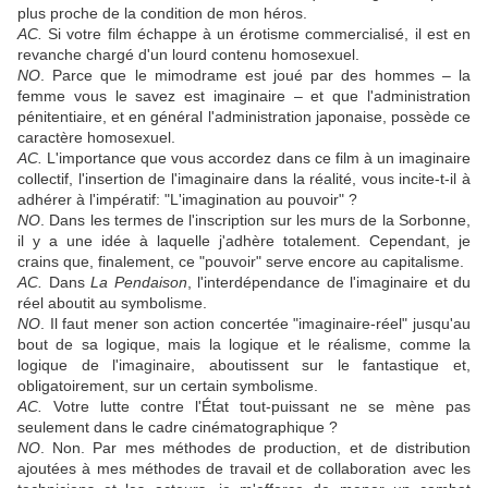
plus proche de la condition de mon héros.
AC.
Si votre film échappe à un érotisme commercialisé, il est en
revanche chargé d'un lourd contenu homosexuel.
NO
. Parce que le mimodrame est joué par des hommes – la
femme vous le savez est imaginaire – et que l'administration
pénitentiaire, et en général l'administration japonaise, possède ce
caractère homosexuel.
AC.
L'importance que vous accordez dans ce film à un imaginaire
collectif, l'insertion de l'imaginaire dans la réalité, vous incite‑t‑il à
adhérer à l'impératif: "L'imagination au pouvoir" ?
NO
. Dans les termes de l'inscription sur les murs de la Sorbonne,
il y a une idée à laquelle j'adhère totalement. Cependant, je
crains que, finalement, ce "pouvoir" serve encore au capitalisme.
AC.
Dans
La Pendaison
, l'interdépendance de l'imaginaire et du
réel aboutit au symbolisme.
NO
. Il faut mener son action concertée "imaginaire‑réel" jusqu'au
bout de sa logique, mais la logique et le réalisme, comme la
logique de l'imaginaire, aboutissent sur le fantastique et,
obligatoirement, sur un certain symbolisme.
AC.
Votre lutte contre l'État tout‑puissant ne se mène pas
seulement dans le cadre cinématographique ?
NO
. Non. Par mes méthodes de production, et de distribution
ajoutées à mes méthodes de travail et de collaboration avec les