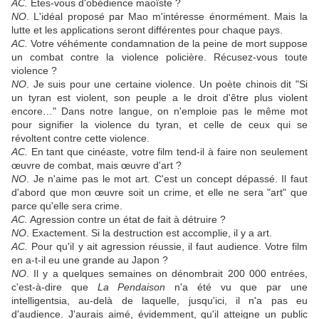
AC.
Êtes‑vous d'obédience maoïste ?
NO
. L'idéal proposé par Mao m'intéresse énormément. Mais la
lutte et les applications seront différentes pour chaque pays.
AC.
Votre véhémente condamnation de la peine de mort suppose
un combat contre la violence policière. Récusez‑vous toute
violence ?
NO
. Je suis pour une certaine violence. Un poète chinois dit "Si
un tyran est violent, son peuple a le droit d'être plus violent
encore…" Dans notre langue, on n'emploie pas le même mot
pour signifier la violence du tyran, et celle de ceux qui se
révoltent contre cette violence.
AC.
En tant que cinéaste, votre film tend‑il à faire non seulement
œuvre de combat, mais œuvre d'art ?
NO
. Je n'aime pas le mot art. C'est un concept dépassé. Il faut
d'abord que mon œuvre soit un crime, et elle ne sera "art" que
parce qu'elle sera crime.
AC.
Agression contre un état de fait à détruire ?
NO
. Exactement. Si la destruction est accomplie, il y a art.
AC.
Pour qu'il y ait agression réussie, il faut audience. Votre film
en a‑t‑il eu une grande au Japon ?
NO
. Il y a quelques semaines on dénombrait 200 000 entrées,
c'est‑à‑dire que
La Pendaison
n'a été vu que par une
intelligentsia, au‑delà de laquelle, jusqu'ici, il n'a pas eu
d'audience. J'aurais aimé, évidemment, qu'il atteigne un public