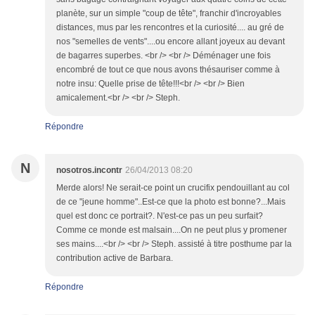
planète, sur un simple "coup de tête", franchir d'incroyables
distances, mus par les rencontres et la curiosité.... au gré de
nos "semelles de vents"....ou encore allant joyeux au devant
de bagarres superbes. <br /> <br /> Déménager une fois
encombré de tout ce que nous avons thésauriser comme à
notre insu: Quelle prise de tête!!!<br /> <br /> Bien
amicalement.<br /> <br /> Steph.
Répondre
N
nosotros.incontr
26/04/2013 08:20
Merde alors! Ne serait-ce point un crucifix pendouillant au col
de ce "jeune homme"..Est-ce que la photo est bonne?...Mais
quel est donc ce portrait?. N'est-ce pas un peu surfait?
Comme ce monde est malsain....On ne peut plus y promener
ses mains....<br /> <br /> Steph. assisté à titre posthume par la
contribution active de Barbara.
Répondre