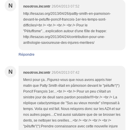
N
nosotros.incontr
26/04/2013 07:52
http://lesazas.org/2013/04/26/pattty-smith-en-pamoison-
devant-le-petuffe-poncif-francois-1er-les-temps-sont-
difficiles/<br /> <br /> <br /> <br /> Pour le
"Pétuffisme"....explication autour d'une fôte de frappe:
http://lesazas.org/2013/04/24/contribution-pour-une-
anthologie-savoureuse-des-injures-meritees/
Répondre
N
nosotros.incontr
26/04/2013 07:42
Merci pour ça...Figurez-vous que nous avons appris hier
matin que Patty Smith était en pâmoison devant le "pétuffe"(*)
Poncif François 1er....<br /> <br /> Pour un peu c'était un
sinistre jour de deuil sans pardon possible!!!!<br /> <br /> La
réplique cataclysmique de "Sus au vieux monde" s'imposait à
temps. Voila qui est fait. Nous relayons donc sur les AZA et sur
nos autres pages....C'est aussi salutaire que de se brosser les
dents, se nettoyer les oreilles....<br /> <br /> <br /> <br />
"pétuffe"(*):Prendre connaissance avec cette nouvelle injure