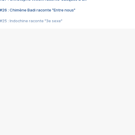
#26 : Chimène Badi raconte "Entre nous"
#25 : Indochine raconte "3e sexe"
#24 : Zaho raconte "C'est chelou"
#23 : Patrick Bruel raconte "Au café des délices"
#22 : Kyo raconte "Le chemin"
#21 : Nolwenn Leroy raconte "Cassé"
#20 : Patrick Hernandez raconte "Born to be alive"
#19 : Lorie raconte "Près de moi"
#18 : Michael Jones raconte "A nos actes manqués" (avec Jean-Jacque
#17 : Khaled raconte "Aïcha"
#16 : Corneille raconte "Parce qu'on vient de loin"
#15 : Indochine raconte "L'aventurier"