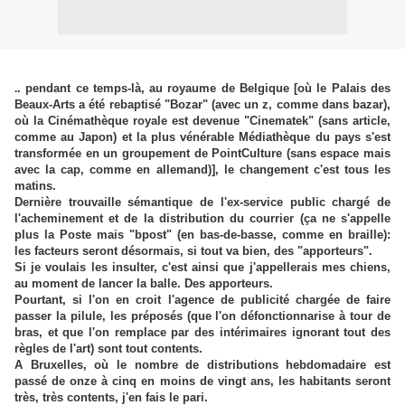
. pendant ce temps-là, au royaume de Belgique [où le Palais des
.
Beaux-Arts a été rebaptisé "Bozar" (avec un z, comme dans bazar),
où la Cinémathèque royale est devenue "Cinematek" (sans article,
comme au Japon) et la plus vénérable Médiathèque du pays s'est
transformée en un groupement de PointCulture (sans espace mais
avec la cap, comme en allemand)], le changement c'est tous les
matins.
Dernière trouvaille sémantique de l'ex-service public chargé de
l'acheminement et de la distribution du courrier (ça ne s'appelle
plus la Poste mais "bpost" (en bas-de-basse, comme en braille):
les facteurs seront désormais, si tout va bien, des "apporteurs".
Si je voulais les insulter, c'est ainsi que j'appellerais mes chiens,
au moment de lancer la balle. Des apporteurs.
Pourtant, si l'on en croit l'agence de publicité chargée de faire
passer la pilule, les préposés (que l'on défonctionnarise à tour de
bras, et que l'on remplace par des intérimaires ignorant tout des
règles de l'art) sont tout contents.
A Bruxelles, où le nombre de distributions hebdomadaire est
passé de onze à cinq en moins de vingt ans, les habitants seront
très, très contents, j'en fais le pari.