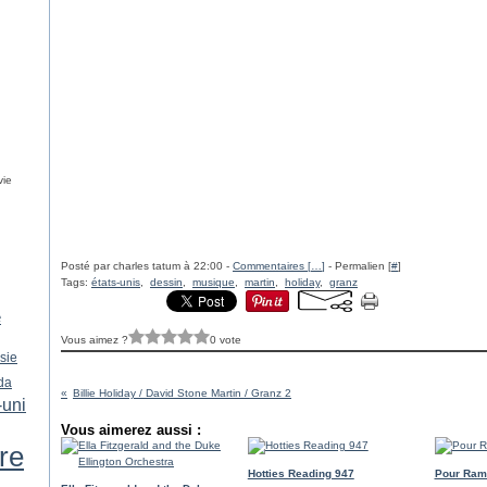
vie
Posté par charles tatum à 22:00 -
Commentaires [
…
]
- Permalien [
#
]
Tags:
états-unis
,
dessin
,
musique
,
martin
,
holiday
,
granz
e
Vous aimez ?
0 vote
sie
da
Billie Holiday / David Stone Martin / Granz 2
uni
Vous aimerez aussi :
ure
Hotties Reading 947
Pour Ram