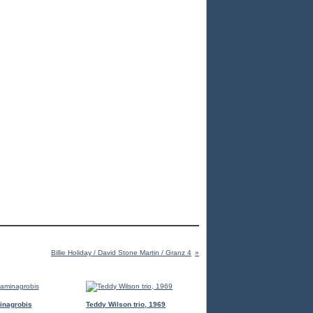
Billie Holiday / David Stone Martin / Granz 4
inagrobis
Teddy Wilson trio, 1969