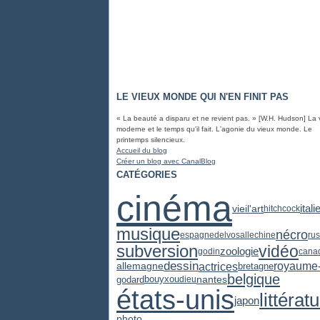
LE VIEUX MONDE QUI N'EN FINIT PAS
« La beauté a disparu et ne revient pas. » [W.H. Hudson] La 
moderne et le temps qu'il fait. L'agonie du vieux monde. Le
printemps silencieux.
Accueil du blog
Créer un blog avec CanalBlog
CATÉGORIES
cinéma
vieil'art
itali
hitchcock
musique
nécro
espagne
delvosalle
chine
rus
subversion
vidéo
zoologie
godin
cana
dessin
actrices
royaume-
allemagne
bretagne
belgique
godard
nantes
bouyxou
dieu
états-unis
littérat
japon
photo