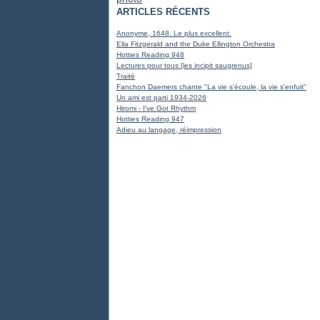
ARTICLES RÉCENTS
Anonyme, 1648. Le plus excellent.
Ella Fitzgerald and the Duke Ellington Orchestra
Hotties Reading 948
Lectures pour tous [les incipit saugrenus]
Traité
Fanchon Daemers chante "La vie s'écoule, la vie s'enfuit"
Un ami est parti 1934-2026
Hiromi - I've Got Rhythm
Hotties Reading 947
Adieu au langage, réimpression