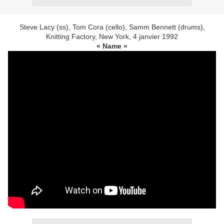
Steve Lacy (ss), Tom Cora (cello), Samm Bennett (drums),
Knitting Factory, New York, 4 janvier 1992
« Name »