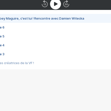
bey Maguire, c'est lui ! Rencontre avec Damien Witecka
e 6
e 5
e 4
e 3
s créatrices de la VF !
e 2
e 1
e Mektoub My Love arrive enfin ! Rencontre avec Shaïn Boumedine et Sal
i : après Toni en famille
elle réalise le bouleversant Dites lui que je l'aime