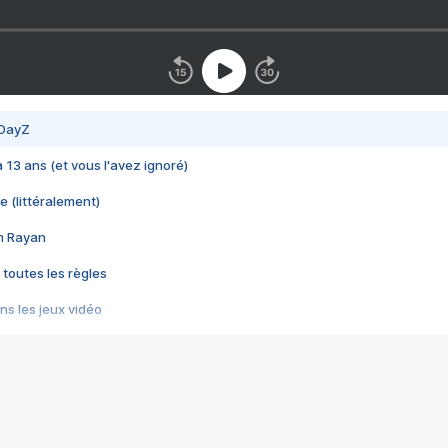
 DayZ
 a 13 ans (et vous l'avez ignoré)
e (littéralement)
im Rayan
 toutes les règles
s les jeux vidéo
us choquant de Rockstar ? - Le scandale BULLY
e plus moche de Steam
du RÊVE tourne au CAUCHEMAR