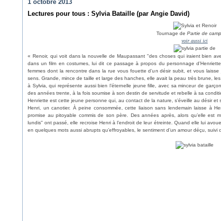
1 octobre 2013
Lectures pour tous : Sylvia Bataille (par Angie David)
Tournage de
Partie de cam
voir aussi ici
« Renoir, qui voit dans la nouvelle de Maupassant "des choses qui iraient bien avec
dans un film en costumes, lui dit ce passage à propos du personnage d’Henriette: "
femmes dont la rencontre dans la rue vous fouette d’un désir subit, et vous laiss
sens. Grande, mince de taille et large des hanches, elle avait la peau très brune, les
à Sylvia, qui représente aussi bien l’éternelle jeune fille, avec sa minceur de garço
des années trente, à la fois soumise à son destin de servitude et rebelle à sa cond
Henriette est cette jeune personne qui, au contact de la nature, s’éveille au désir et s
Henri, un canotier. À peine consommée, cette liaison sans lendemain laisse à Henr
promise au pitoyable commis de son père. Des années après, alors qu’elle est m
lundis" ont passé, elle recroise Henri à l’endroit de leur étreinte. Quand elle lui avou
en quelques mots aussi abrupts qu’effroyables, le sentiment d’un amour déçu, suivi 