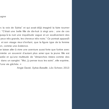
pagne
 la voix de Sylvia" et qui avait déjà imaginé la faire tourner
C’était une belle fille de dix-huit à vingt ans ; une de ces
e jusqu’à la nuit une inquiétude vague et un soulèvement des
 yeux très grands, les cheveux très noirs." Ce portrait apparaît
n et son visage rieur d’enfant, que la figure type de la femme
ition, comme une évidence.
e laisse aller à vivre une aventure aussi forte que furtive avec
iette un souvenir d’autant plus amer que la jeune fille est
ariée et qu’une multitude de "dimanches tristes comme des
e dans un sanglot: "Moi, j’y pense tous les soirs", elle exprime,
d’une vie gâchée. »
Angie David,
Sylvia Bataille
, Léo Scheer, 2013