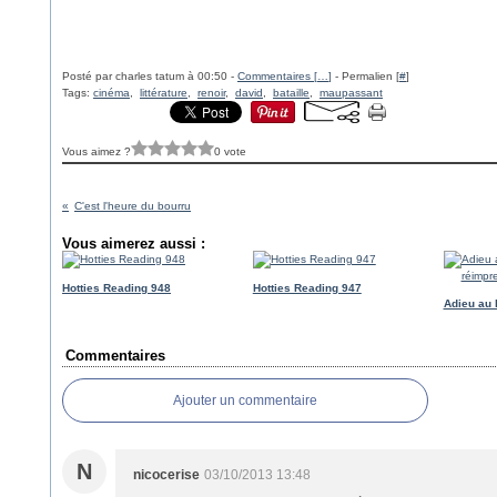
Posté par charles tatum à 00:50 -
Commentaires [
…
]
- Permalien [
#
]
Tags:
cinéma
,
littérature
,
renoir
,
david
,
bataille
,
maupassant
Vous aimez ?
0 vote
C'est l'heure du bourru
Vous aimerez aussi :
Hotties Reading 948
Hotties Reading 947
Adieu au 
Commentaires
Ajouter un commentaire
N
nicocerise
03/10/2013 13:48