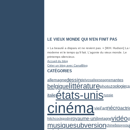
LE VIEUX MONDE QUI N'EN FINIT PAS
« La beauté a disparu et ne revient pas. » [W.H. Hudson] La 
moderne et le temps qu'il fait. L'agonie du vieux monde. Le
printemps silencieux.
Accueil du blog
Créer un blog avec CanalBlog
CATÉGORIES
dessin
allemagne
nantes
delvosalle
espagne
littérature
belgique
zoologie
photo
ca
états-unis
italie
russie
cinéma
nécro
actr
vieil'art
vidéo
royaume-uni
bretagne
hitchcock
godin
d
subversion
musique
chine
bouyxou