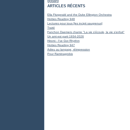
godard
ARTICLES RÉCENTS
Ella Fitzgerald and the Duke Ellington Orchestra
Hotties Reading 948
Lectures pour tous [les incipit saugrenus]
Traité
Fanchon Daemers chante "La vie s'écoule, la vie s'enfuit"
Un ami est parti 1934-2026
Hiromi - I've Got Rhythm
Hotties Reading 947
Adieu au langage, réimpression
Pour Raminagrobis