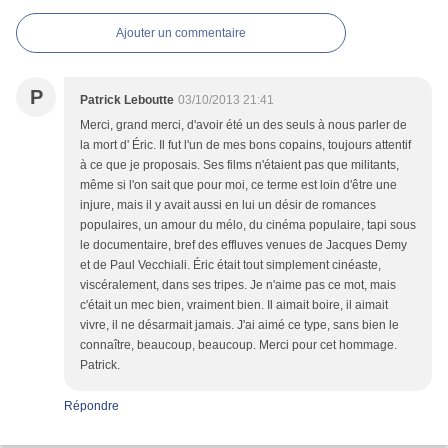
Ajouter un commentaire
P
Patrick Leboutte
03/10/2013 21:41
Merci, grand merci, d'avoir été un des seuls à nous parler de
la mort d' Éric. Il fut l'un de mes bons copains, toujours attentif
à ce que je proposais. Ses films n'étaient pas que militants,
même si l'on sait que pour moi, ce terme est loin d'être une
injure, mais il y avait aussi en lui un désir de romances
populaires, un amour du mélo, du cinéma populaire, tapi sous
le documentaire, bref des effluves venues de Jacques Demy
et de Paul Vecchiali. Éric était tout simplement cinéaste,
viscéralement, dans ses tripes. Je n'aime pas ce mot, mais
c'était un mec bien, vraiment bien. Il aimait boire, il aimait
vivre, il ne désarmait jamais. J'ai aimé ce type, sans bien le
connaître, beaucoup, beaucoup. Merci pour cet hommage.
Patrick.
Répondre