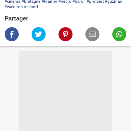
#cinéma
#bretagne
#kramer
#nécro
#baron
#philibert
#guzman
#waintrop
#pittard
Partager