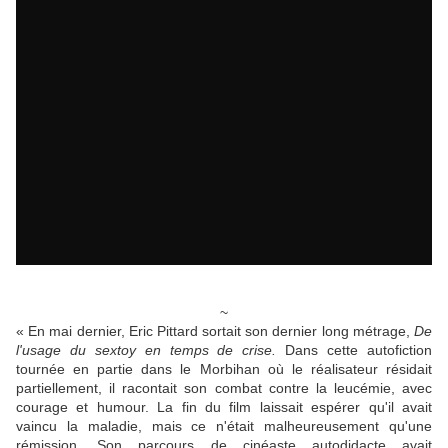
~
« En mai dernier, Eric Pittard sortait son dernier long métrage,
De
l'usage du sextoy en temps de crise.
Dans cette autofiction
tournée en partie dans le Morbihan où le réalisateur résidait
partiellement, il racontait son combat contre la leucémie, avec
courage et humour. La fin du film laissait espérer qu'il avait
vaincu la maladie, mais ce n'était malheureusement qu'une
rémission. Son parcours de cinéaste autodidacte avait