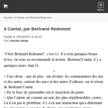
MENU
Accueil
» à Cantat, par Bertrand Redonnet
à Cantat, par Bertrand Redonnet
Publié le 15/10/2013 à 19:15
Par
charles tatum
ici
"Chez Bertrand Redonnet", c'est
. Il a écrit quelques beaux
livres, on vous en recommande la lecture. Bertrand Cantat, il y a
là
quelques jours, était
.
~
« Une chose - une de plus -
me révulse
: les commentaires des uns
et des autres, surtout des unes et des autres d’ailleurs, sur le retour
de Bertrand Cantat.
« De la bave de grenouilles sur le mouchoir du poète.
« Que l’artiste ait commis un acte des plus répréhensibles, certes.
Là n’est pas le problème: il y a eu une instruction qui a déterminé
les circonstances exactes du drame, une inculpation et une