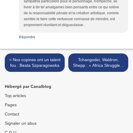
sympathie particulière pour le personnage, n'empêche, se
livrer à de tel amalgames bien pensants entre ce qui relève
de la responsabilité pénale et la création artistique, comme
semble le faire cette vertueuse connasse de ministre, est
proprement révoltant et dégueulasse...
Répondre
< Nos copines ont un talent
Tchangodei, Waldron,
fou : Beata Szparagowska
Shepp : « Africa Struggle »
>
Hébergé par Canalblog
Top articles
Pages
Contact
Signaler un abus
C.G.U.