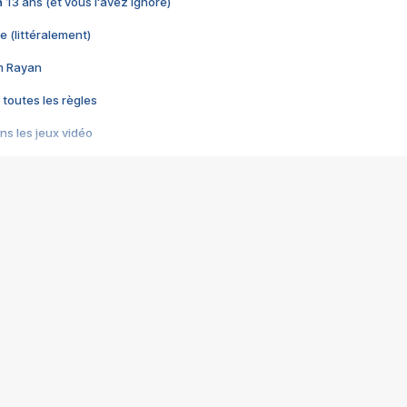
 a 13 ans (et vous l'avez ignoré)
e (littéralement)
im Rayan
 toutes les règles
s les jeux vidéo
us choquant de Rockstar ? - Le scandale BULLY
e plus moche de Steam
du RÊVE tourne au CAUCHEMAR
pendant 8 heures
it… à tort
umiliés par un jeu vidéo
ire - Final Fantasy 8
ti un empire - Age of Empires