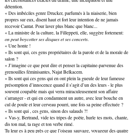
détention.
« Des imbéciles genre Drucker, parfumés à la niaiserie, bien
propres sur eux, disent haut et fort leur intention de ne jamais
recevoir Cantat. Pour laver plus blanc que blanc...
« La ministre de la culture, la Filleppeti, elle, suggère fortement:
on peut boycotter ses disques et ses concerts
.
« Une honte !
« Ils sont qui, ces gens propriétaires de la parole et de la morale de
salon ?
« J’imagine ce que peut dire et penser la capitaine-parvenue des
grenouilles féminisantes, Najat Belkacem.
« Ils sont qui ces gens qui en ont plein la gueule de leur fameuse
présomption d’innocence quand il s’agit d’un des leurs - le plus
souvent coupable mais qui verra miraculeusement son affaire
s’arranger - et qui en condamnent un autre, avec leur bouche en
cul de poule et leur cerveau pourri, une fois sa peine effectuée ?
« Ils sont qui , ces gens, sinon des salauds ?!
« Vas-y, Bertrand, vide tes tripes de poète, hurle tes mots, chante,
dis ton mal, ta rage et ton verbe rimé.
Tu leur es à peu près ce que l’oiseau sauvage, voyageur des quatre