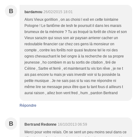
B
bardamou
26/02/2015 18:01
Alors Vieux gorillion , on as choisi l exil en cette lointaine
Pologne ! Le fantôme de lesh te poursuit il dans les marais
brumeux de ta mémoire ? Tu as troqué la forêt de chize et son
Vieux sarazin qui sous son air paysan arrierer cacher un
redoutable financier car chez ces gens là monsieur on
compte , contre les forêts noir quasi teutone tel le roi des
ogres chevauchant le bel ongre à la recherche de sa propre
jeunesse , ho combien m as tu sortis de citation , tiré de
Céline , Sartre et ferré , et maintenant tu vis ton rêve , je ne t
ais pas encore lu mais je vais investir voir si tu possède la
petite musique . Je ne sais pas si tu vas me répondre ni
même lire se message peux être que tu tant fous d ailleurs t
aurai raison , allez bon vent fred , hum , pardon Bertrand
Répondre
B
Bertrand Redonne
16/10/2013 06:59
Merci pour votre relais. On se sent un peu moins seul dans ce