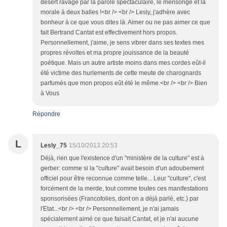
désert ravagé par la parole spectaculaire, le mensonge et la
morale à deux balles !<br /> <br /> Lesly, j'adhère avec
bonheur à ce que vous dites là. Aimer ou ne pas aimer ce que
fait Bertrand Cantat est effectivement hors propos.
Personnellement, j'aime, je sens vibrer dans ses textes mes
propres révoltes et ma propre jouissance de la beauté
poétique. Mais un autre artiste moins dans mes cordes eût-il
été victime des hurlements de cette meute de charognards
parfumés que mon propos eût été le même.<br /> <br /> Bien
à Vous
Répondre
L
Lesly_75
15/10/2013 20:53
Déjà, rien que l'existence d'un "ministère de la culture" est à
gerber: comme si la "culture" avait besoin d'un adoubement
officiel pour être reconnue comme telle... Leur "culture", c'est
forcément de la merde, tout comme toutes ces manifestations
sponsorisées (Francofolies, dont on a déjà parlé, etc.) par
l'Etat...<br /> <br /> Personnellement, je n'ai jamais
spécialement aimé ce que faisait Cantat, et je n'ai aucune