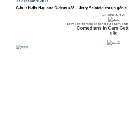
13 décembre 2013
C-huit H-dix N-quatre O-deux #28 ~ Jerry Seinfeld est un génie
C
8
H
10
N
4
O
2
# 28
Larry Seinfeld vient de signer avec Sony pour
Comedians In Cars Gett
clic