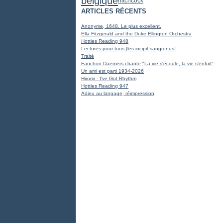
belgique
hitchcock
ARTICLES RÉCENTS
Anonyme, 1648. Le plus excellent.
Ella Fitzgerald and the Duke Ellington Orchestra
Hotties Reading 948
Lectures pour tous [les incipit saugrenus]
Traité
Fanchon Daemers chante "La vie s'écoule, la vie s'enfuit"
Un ami est parti 1934-2026
Hiromi - I've Got Rhythm
Hotties Reading 947
Adieu au langage, réimpression