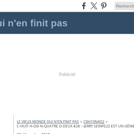
 n'en finit pas
Publicité
LE VIEUX MONDE QUI N'EN FINIT PAS
>
C8H10N4O2
>
C-HUIT H-DIX N-QUATRE O-DEUX #28 ~ JERRY SEINFELD EST UN GÉNI