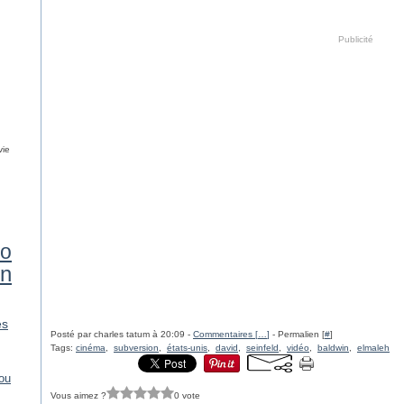
Publicité
vie
éo
on
es
Posté par charles tatum à 20:09 -
Commentaires [
…
]
- Permalien [
#
]
Tags:
cinéma
,
subversion
,
états-unis
,
david
,
seinfeld
,
vidéo
,
baldwin
,
elmaleh
ou
Vous aimez ?
0 vote