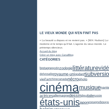
LE VIEUX MONDE QUI N'EN FINIT PAS
« La beauté a disparu et ne revient pas. » [W.H. Hudson] La 
moderne et le temps qu'il fait. L'agonie du vieux monde. Le
printemps silencieux.
Accueil du blog
Créer un blog avec CanalBlog
CATÉGORIES
littérature
vid
zoologie
bretagne
godin
subversi
royaume-uni
godard
delvosalle
nécro
vieil'art
photo
chine
canada
cinéma
musique
nant
dessin
actrices
italie
allemagne
dieu
russie
états-unis
japon
espagne
bouyx