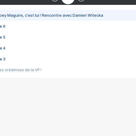
bey Maguire, c'est lui ! Rencontre avec Damien Witecka
e 6
e 5
e 4
e 3
s créatrices de la VF !
e 2
e 1
e Mektoub My Love arrive enfin ! Rencontre avec Shaïn Boumedine et Sal
i : après Toni en famille
elle réalise le bouleversant Dites lui que je l'aime
ais ! Rencontre autour de Vie privée de Rebecca Zlotowski