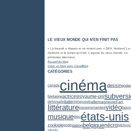
LE VIEUX MONDE QUI N'EN FINIT PAS
« La beauté a disparu et ne revient pas. » [W.H. Hudson] La 
moderne et le temps qu'il fait. L'agonie du vieux monde. Le
printemps silencieux.
Accueil du blog
Créer un blog avec CanalBlog
CATÉGORIES
cinéma
dessin
godar
canada
subvers
actrices
royaume-uni
bretagne
italie
vieil'art
allemagne
delvosalle
chine
russie
littérature
vidéo
nantes
espagne
bouy
états-unis
musique
dieu
belgique
nécro
zoologie
japon
godin
hitchcoc
photo