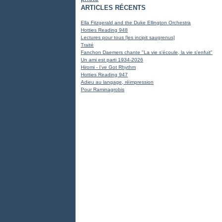
ARTICLES RÉCENTS
Ella Fitzgerald and the Duke Ellington Orchestra
Hotties Reading 948
Lectures pour tous [les incipit saugrenus]
Traité
Fanchon Daemers chante "La vie s'écoule, la vie s'enfuit"
Un ami est parti 1934-2026
Hiromi - I've Got Rhythm
Hotties Reading 947
Adieu au langage, réimpression
Pour Raminagrobis