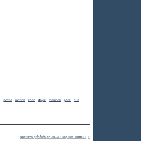
g
,
rivette
,
morton
,
coen
,
doyle
,
monicelli
,
price
,
burt
,
Nos films préférés en 2013 : Baptiste Tordeux