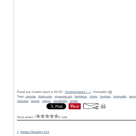
Posté par charles tatum à 00:05 -
Commentaires [
…
]
- Permalien [
#
]
Tags:
cinéma
,
états-unis
,
royaume-uni
,
belgique
,
chine
,
hughes
,
horguelin
,
won
chandor
,
lapine
,
prince
,
sondheim
,
sorkin
Vous aimez ?
0 vote
Hotties Reading 314