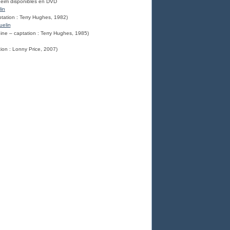
heim disponibles en DVD
tation : Terry Hughes, 1982)
ne – captation : Terry Hughes, 1985)
ion : Lonny Price, 2007)