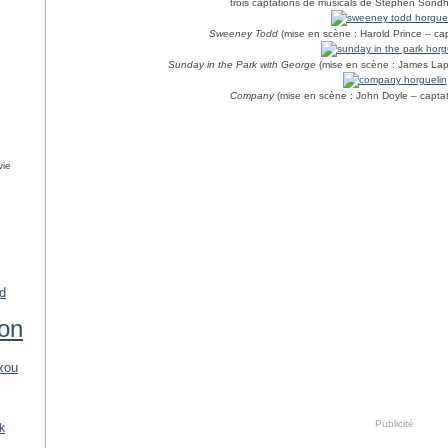
trois captations de musicals de Stephen Sond
Sweeney Todd
(mise en scène : Harold Prince – cap
Sunday in the Park with George
(mise en scène : James Lapi
Company
(mise en scène : John Doyle – captat
vie
d
ion
xou
Publicité
k