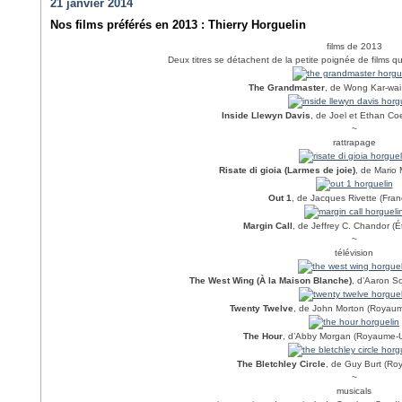
21 janvier 2014
Nos films préférés en 2013 : Thierry Horguelin
films de 2013
Deux titres se détachent de la petite poignée de films qu
The Grandmaster
, de Wong Kar-wai
Inside Llewyn Davis
, de Joel et Ethan Co
~
rattrapage
Risate di gioia (Larmes de joie)
, de Mario M
Out 1
, de Jacques Rivette (Fran
Margin Call
, de Jeffrey C. Chandor (É
~
télévision
The West Wing (À la Maison Blanche)
, d’Aaron So
Twenty Twelve
, de John Morton (Royaum
The Hour
, d’Abby Morgan (Royaume-U
The Bletchley Circle
, de Guy Burt (Ro
~
musicals