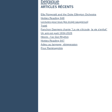
belgique
ARTICLES RÉCENTS
Ella Fitzgerald and the Duke Ellington Orchestra
Hotties Reading 948
Lectures pour tous [les incipit saugrenus]
Traité
Fanchon Daemers chante "La vie s'écoule, la vie s'enfuit"
Un ami est parti 1934-2026
Hiromi - I've Got Rhythm
Hotties Reading 947
Adieu au langage, réimpression
Pour Raminagrobis