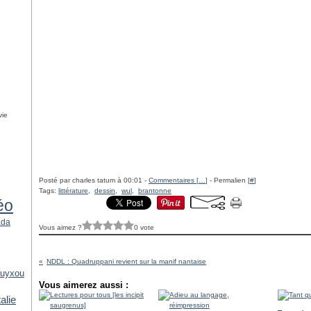
vie
Posté par charles tatum à 00:01 -
Commentaires [
…
]
- Permalien [
#
]
Tags:
littérature
,
dessin
,
wul
,
brantonne
éo
ada
Vous aimez ?
0 vote
NDDL : Quadruppani revient sur la manif nantaise
uyxou
Vous aimerez aussi :
talie