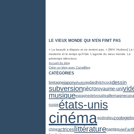
LE VIEUX MONDE QUI N'EN FINIT PAS
« La beauté a disparu et ne revient pas. » [W.H. Hudson] La 
moderne et le temps qu'il fait. L'agonie du vieux monde. Le
printemps silencieux.
Accueil du blog
Créer un blog avec CanalBlog
CATÉGORIES
dessin
japon
photo
bretagne
godard
hitchcock
subversion
vid
nécro
royaume-uni
musique
allemagne
espagne
delvosalle
can
états-unis
russie
cinéma
zoologie
godin
dieu
bo
littérature
actrices
vieil'art
i
nantes
chine