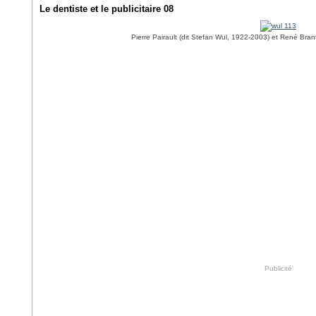
Le dentiste et le publicitaire 08
Pierre Pairault (dit Stefan Wul, 1922-2003) et René Bra
Publicité