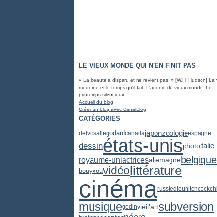
LE VIEUX MONDE QUI N'EN FINIT PAS
« La beauté a disparu et ne revient pas. » [W.H. Hudson] La 
moderne et le temps qu'il fait. L'agonie du vieux monde. Le
printemps silencieux.
Accueil du blog
Créer un blog avec CanalBlog
CATÉGORIES
zoologie
japon
godard
delvosalle
canada
espagne
états-unis
dessin
photo
italie
belgique
actrices
royaume-uni
allemagne
littérature
vidéo
bouyxou
cinéma
russie
dieu
hitchcock
ch
subversion
musique
vieil'art
godin