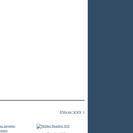
A*ieu au *a*a*e