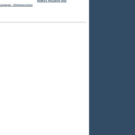
Hotties Reading 945
langage, réimpression