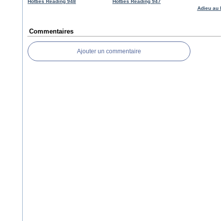
Hotties Reading 948
Hotties Reading 947
Adieu au 
Commentaires
Ajouter un commentaire