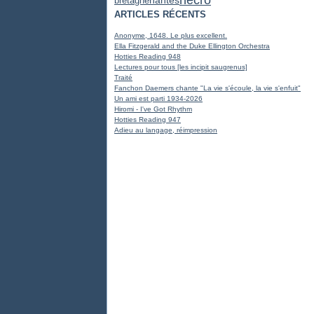
nécro
bretagne
nantes
ARTICLES RÉCENTS
Anonyme, 1648. Le plus excellent.
Ella Fitzgerald and the Duke Ellington Orchestra
Hotties Reading 948
Lectures pour tous [les incipit saugrenus]
Traité
Fanchon Daemers chante "La vie s'écoule, la vie s'enfuit"
Un ami est parti 1934-2026
Hiromi - I've Got Rhythm
Hotties Reading 947
Adieu au langage, réimpression