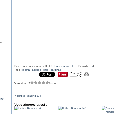
vie
Posté par charles tatum à 00:03 -
Commentaires [
…
]
- Permalien [
#
]
Tags:
cinéma
,
actrices
,
italie
,
cardinale
Vous aimez ?
0 vote
Hotties Reading 334
ine
Vous aimerez aussi :