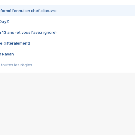
nsformé l’ennui en chef-d’œuvre
 DayZ
 a 13 ans (et vous l'avez ignoré)
e (littéralement)
im Rayan
 toutes les règles
s les jeux vidéo
us choquant de Rockstar ? - Le scandale BULLY
e plus moche de Steam
du RÊVE tourne au CAUCHEMAR
pendant 8 heures
it… à tort